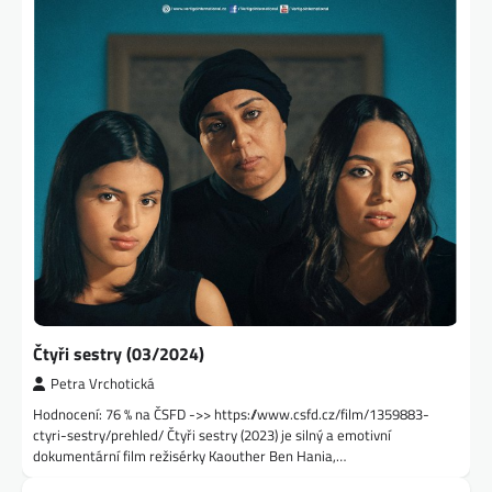
Čtyři sestry (03/2024)
Petra Vrchotická
Hodnocení: 76 % na ČSFD ->> https://www.csfd.cz/film/1359883-
ctyri-sestry/prehled/ Čtyři sestry (2023) je silný a emotivní
dokumentární film režisérky Kaouther Ben Hania,…