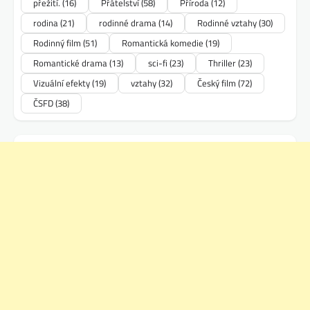
přežití.
(16)
Přátelství
(58)
Příroda
(12)
rodina
(21)
rodinné drama
(14)
Rodinné vztahy
(30)
Rodinný film
(51)
Romantická komedie
(19)
Romantické drama
(13)
sci-fi
(23)
Thriller
(23)
Vizuální efekty
(19)
vztahy
(32)
Český film
(72)
ČSFD
(38)