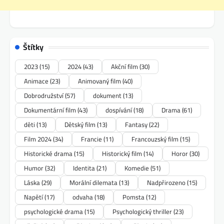
Štítky
2023
(15)
2024
(43)
Akční film
(30)
Animace
(23)
Animovaný film
(40)
Dobrodružství
(57)
dokument
(13)
Dokumentární film
(43)
dospívání
(18)
Drama
(61)
děti
(13)
Dětský film
(13)
Fantasy
(22)
Film 2024
(34)
Francie
(11)
Francouzský film
(15)
Historické drama
(15)
Historický film
(14)
Horor
(30)
Humor
(32)
Identita
(21)
Komedie
(51)
Láska
(29)
Morální dilemata
(13)
Nadpřirozeno
(15)
Napětí
(17)
odvaha
(18)
Pomsta
(12)
psychologické drama
(15)
Psychologický thriller
(23)