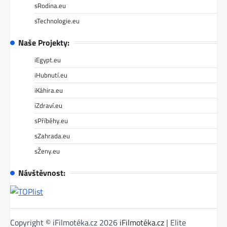
sRodina.eu
sTechnologie.eu
Naše Projekty:
iEgypt.eu
iHubnutí.eu
iKáhira.eu
iZdraví.eu
sPříběhy.eu
sZahrada.eu
sŽeny.eu
Návštěvnost:
Copyright © iFilmotéka.cz 2026
iFilmotéka.cz
| Elite