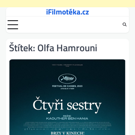
iFilmotéka.cz
Skip
to
content
Štítek:
Olfa Hamrouni