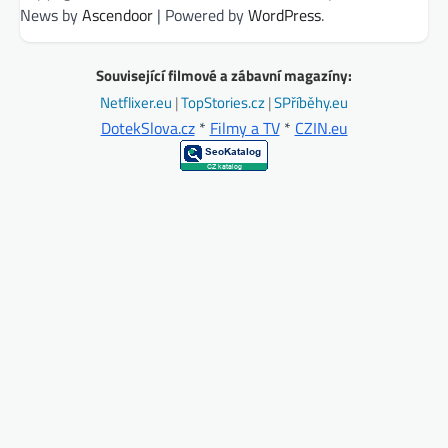
News by
Ascendoor
| Powered by
WordPress
.
Související filmové a zábavní magazíny:
Netflixer.eu
|
TopStories.cz
|
SPříběhy.eu
DotekSlova.cz
*
Filmy a TV
*
CZIN.eu