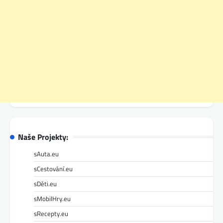
Naše Projekty:
sAuta.eu
sCestování.eu
sDěti.eu
sMobilHry.eu
sRecepty.eu