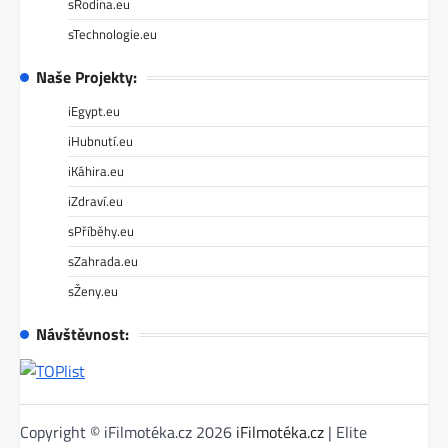
sRodina.eu
sTechnologie.eu
Naše Projekty:
iEgypt.eu
iHubnutí.eu
iKáhira.eu
iZdraví.eu
sPříběhy.eu
sZahrada.eu
sŽeny.eu
Návštěvnost:
Copyright © iFilmotéka.cz 2026
iFilmotéka.cz
| Elite