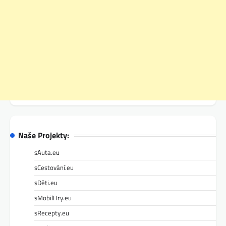
Naše Projekty:
sAuta.eu
sCestování.eu
sDěti.eu
sMobilHry.eu
sRecepty.eu