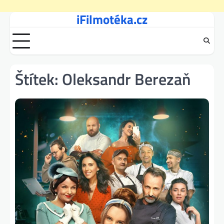
iFilmotéka.cz
Skip
to
content
Štítek:
Oleksandr Berezaň