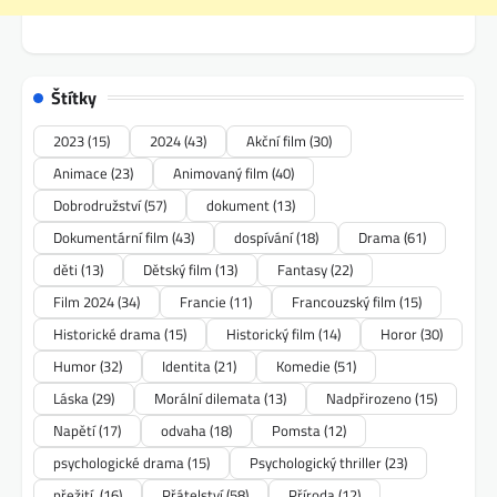
Štítky
2023
(15)
2024
(43)
Akční film
(30)
Animace
(23)
Animovaný film
(40)
Dobrodružství
(57)
dokument
(13)
Dokumentární film
(43)
dospívání
(18)
Drama
(61)
děti
(13)
Dětský film
(13)
Fantasy
(22)
Film 2024
(34)
Francie
(11)
Francouzský film
(15)
Historické drama
(15)
Historický film
(14)
Horor
(30)
Humor
(32)
Identita
(21)
Komedie
(51)
Láska
(29)
Morální dilemata
(13)
Nadpřirozeno
(15)
Napětí
(17)
odvaha
(18)
Pomsta
(12)
psychologické drama
(15)
Psychologický thriller
(23)
přežití.
(16)
Přátelství
(58)
Příroda
(12)