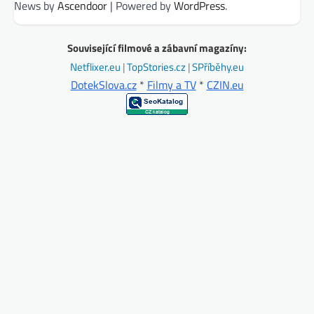
News by
Ascendoor
| Powered by
WordPress
.
Související filmové a zábavní magazíny:
Netflixer.eu
|
TopStories.cz
|
SPříběhy.eu
DotekSlova.cz
*
Filmy a TV
*
CZIN.eu