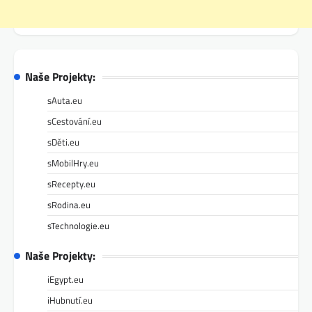
Naše Projekty:
sAuta.eu
sCestování.eu
sDěti.eu
sMobilHry.eu
sRecepty.eu
sRodina.eu
sTechnologie.eu
Naše Projekty:
iEgypt.eu
iHubnutí.eu