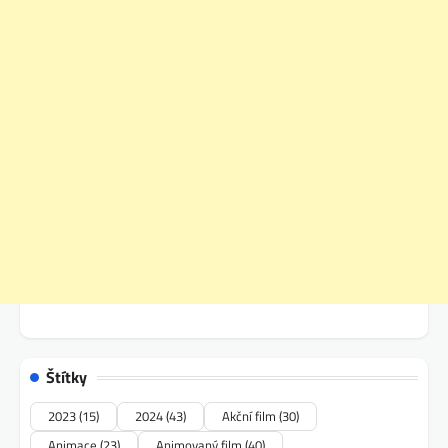
Štítky
2023
(15)
2024
(43)
Akční film
(30)
Animace
(23)
Animovaný film
(40)