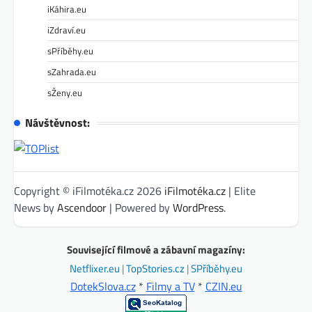
iKáhira.eu
iZdraví.eu
sPříběhy.eu
sZahrada.eu
sŽeny.eu
Návštěvnost:
Copyright © iFilmotéka.cz 2026
iFilmotéka.cz
| Elite
News by
Ascendoor
| Powered by
WordPress
.
Související filmové a zábavní magazíny:
Netflixer.eu
|
TopStories.cz
|
SPříběhy.eu
DotekSlova.cz
*
Filmy a TV
*
CZIN.eu