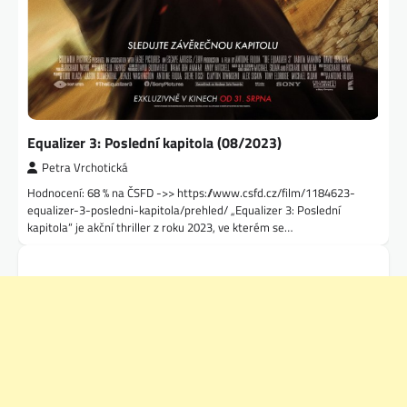
Equalizer 3: Poslední kapitola (08/2023)
Petra Vrchotická
Hodnocení: 68 % na ČSFD ->> https://www.csfd.cz/film/1184623-
equalizer-3-posledni-kapitola/prehled/ „Equalizer 3: Poslední
kapitola“ je akční thriller z roku 2023, ve kterém se…