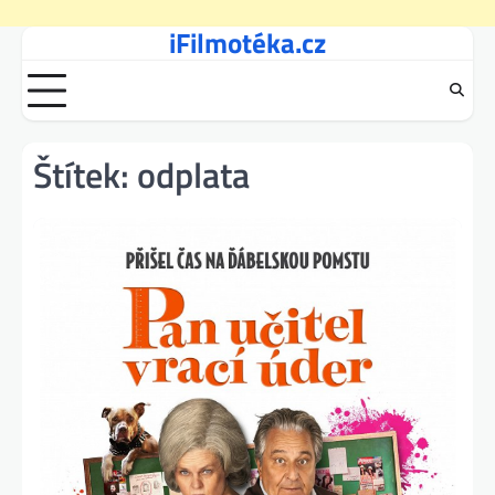
iFilmotéka.cz
Skip
to
content
Štítek:
odplata