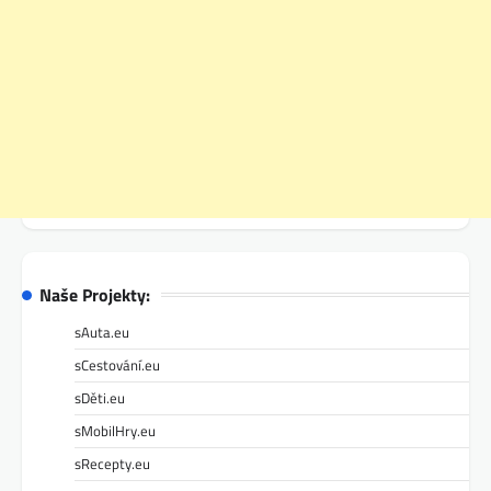
Naše Projekty:
sAuta.eu
sCestování.eu
sDěti.eu
sMobilHry.eu
sRecepty.eu