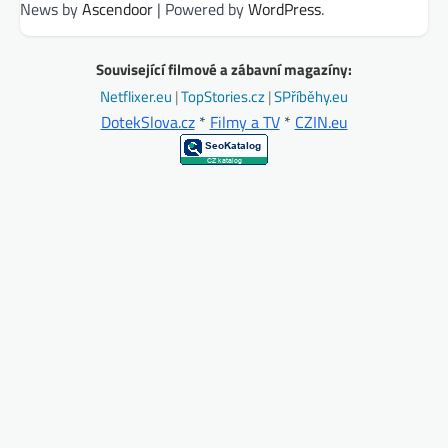
News by
Ascendoor
| Powered by
WordPress
.
Související filmové a zábavní magazíny:
Netflixer.eu
|
TopStories.cz
|
SPříběhy.eu
DotekSlova.cz
*
Filmy a TV
*
CZIN.eu