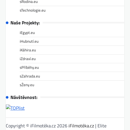
sRodina.eu
sTechnologie.eu
Naše Projekty:
iEgypt.eu
iHubnutí.eu
iKáhira.eu
iZdraví.eu
sPříběhy.eu
sZahrada.eu
sŽeny.eu
Návštěvnost:
Copyright © iFilmotéka.cz 2026
iFilmotéka.cz
| Elite