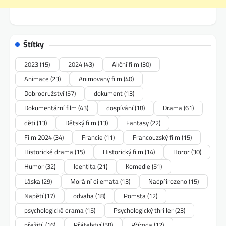
Štítky
2023
(15)
2024
(43)
Akční film
(30)
Animace
(23)
Animovaný film
(40)
Dobrodružství
(57)
dokument
(13)
Dokumentární film
(43)
dospívání
(18)
Drama
(61)
děti
(13)
Dětský film
(13)
Fantasy
(22)
Film 2024
(34)
Francie
(11)
Francouzský film
(15)
Historické drama
(15)
Historický film
(14)
Horor
(30)
Humor
(32)
Identita
(21)
Komedie
(51)
Láska
(29)
Morální dilemata
(13)
Nadpřirozeno
(15)
Napětí
(17)
odvaha
(18)
Pomsta
(12)
psychologické drama
(15)
Psychologický thriller
(23)
přežití.
(16)
Přátelství
(58)
Příroda
(12)