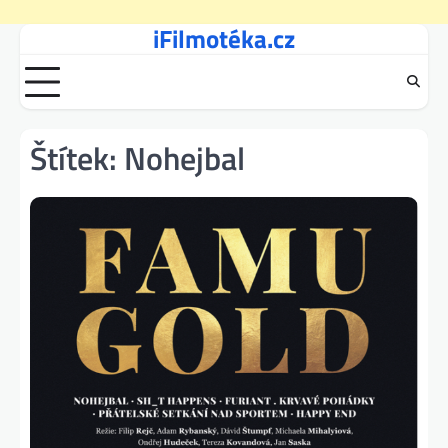
iFilmotéka.cz
Skip
to
content
Štítek:
Nohejbal