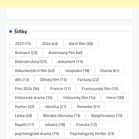
Štítky
2023
(15)
2024
(43)
Akční film
(30)
Animace
(23)
Animovaný film
(40)
Dobrodružství
(57)
dokument
(13)
Dokumentární film
(43)
dospívání
(18)
Drama
(61)
děti
(13)
Dětský film
(13)
Fantasy
(22)
Film 2024
(34)
Francie
(11)
Francouzský film
(15)
Historické drama
(15)
Historický film
(14)
Horor
(30)
Humor
(32)
Identita
(21)
Komedie
(51)
Láska
(29)
Morální dilemata
(13)
Nadpřirozeno
(15)
Napětí
(17)
odvaha
(18)
Pomsta
(12)
psychologické drama
(15)
Psychologický thriller
(23)