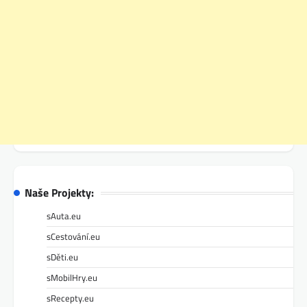
Naše Projekty:
sAuta.eu
sCestování.eu
sDěti.eu
sMobilHry.eu
sRecepty.eu