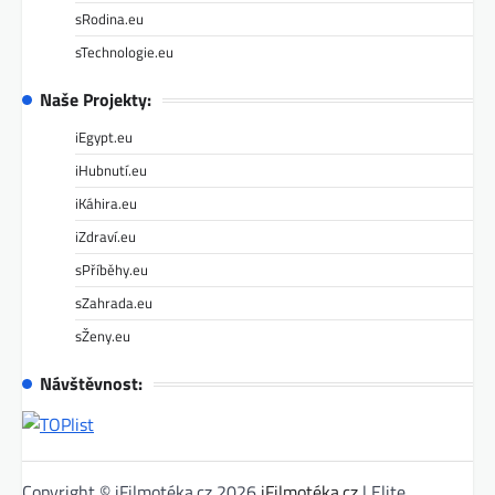
sRodina.eu
sTechnologie.eu
Naše Projekty:
iEgypt.eu
iHubnutí.eu
iKáhira.eu
iZdraví.eu
sPříběhy.eu
sZahrada.eu
sŽeny.eu
Návštěvnost:
Copyright © iFilmotéka.cz 2026
iFilmotéka.cz
| Elite