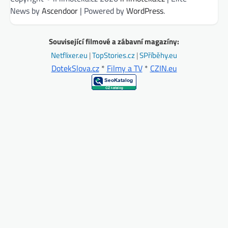
News by
Ascendoor
| Powered by
WordPress
.
Související filmové a zábavní magazíny:
Netflixer.eu
|
TopStories.cz
|
SPříběhy.eu
DotekSlova.cz
*
Filmy a TV
*
CZIN.eu