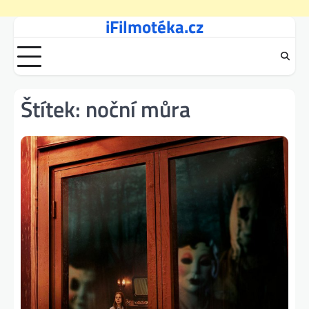
iFilmotéka.cz
Skip
to
content
Štítek:
noční můra