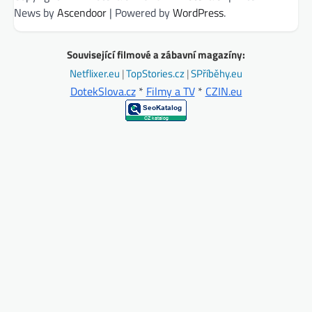
News by
Ascendoor
| Powered by
WordPress
.
Související filmové a zábavní magazíny:
Netflixer.eu
|
TopStories.cz
|
SPříběhy.eu
DotekSlova.cz
*
Filmy a TV
*
CZIN.eu