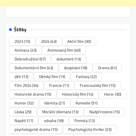
Štítky
2023
(15)
2024
(43)
Akční film
(30)
Animace
(23)
Animovaný film
(40)
Dobrodružství
(57)
dokument
(13)
Dokumentární film
(43)
dospívání
(18)
Drama
(61)
děti
(13)
Dětský film
(13)
Fantasy
(22)
Film 2024
(34)
Francie
(11)
Francouzský film
(15)
Historické drama
(15)
Historický film
(14)
Horor
(30)
Humor
(32)
Identita
(21)
Komedie
(51)
Láska
(29)
Morální dilemata
(13)
Nadpřirozeno
(15)
Napětí
(17)
odvaha
(18)
Pomsta
(12)
psychologické drama
(15)
Psychologický thriller
(23)