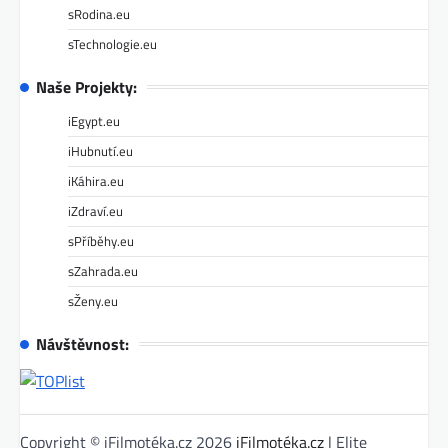
sRodina.eu
sTechnologie.eu
Naše Projekty:
iEgypt.eu
iHubnutí.eu
iKáhira.eu
iZdraví.eu
sPříběhy.eu
sZahrada.eu
sŽeny.eu
Návštěvnost:
Copyright © iFilmotéka.cz 2026
iFilmotéka.cz
| Elite