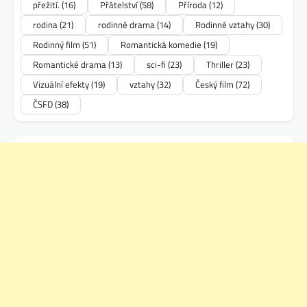
přežití.
(16)
Přátelství
(58)
Příroda
(12)
rodina
(21)
rodinné drama
(14)
Rodinné vztahy
(30)
Rodinný film
(51)
Romantická komedie
(19)
Romantické drama
(13)
sci-fi
(23)
Thriller
(23)
Vizuální efekty
(19)
vztahy
(32)
Český film
(72)
ČSFD
(38)