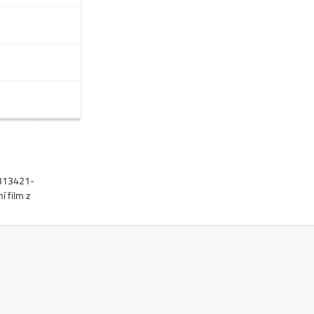
1313421-
 film z