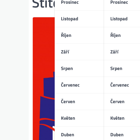
Štítek:
Nicolas Phi
Prosinec
Prosinec
Listopad
Listopad
Říjen
Říjen
Září
Září
Srpen
Srpen
Červenec
Červenec
Červen
Červen
Květen
Květen
Duben
Duben