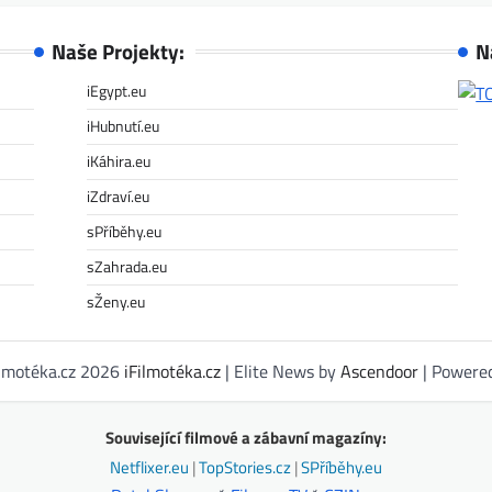
Naše Projekty:
N
iEgypt.eu
iHubnutí.eu
iKáhira.eu
iZdraví.eu
sPříběhy.eu
sZahrada.eu
sŽeny.eu
ilmotéka.cz 2026
iFilmotéka.cz
| Elite News by
Ascendoor
| Powere
Související filmové a zábavní magazíny:
Netflixer.eu
|
TopStories.cz
|
SPříběhy.eu