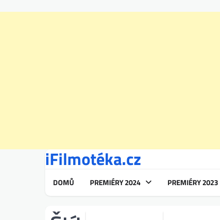
iFilmotéka.cz
Skip
to
content
DOMŮ
PREMIÉRY 2024
PREMIÉRY 2023