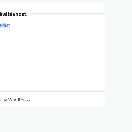
ávštěvnost:
d by
WordPress
.