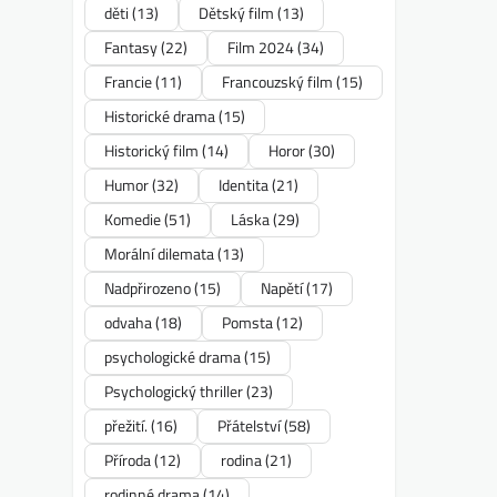
děti
(13)
Dětský film
(13)
Fantasy
(22)
Film 2024
(34)
Francie
(11)
Francouzský film
(15)
Historické drama
(15)
Historický film
(14)
Horor
(30)
Humor
(32)
Identita
(21)
Komedie
(51)
Láska
(29)
Morální dilemata
(13)
Nadpřirozeno
(15)
Napětí
(17)
odvaha
(18)
Pomsta
(12)
psychologické drama
(15)
Psychologický thriller
(23)
přežití.
(16)
Přátelství
(58)
Příroda
(12)
rodina
(21)
rodinné drama
(14)