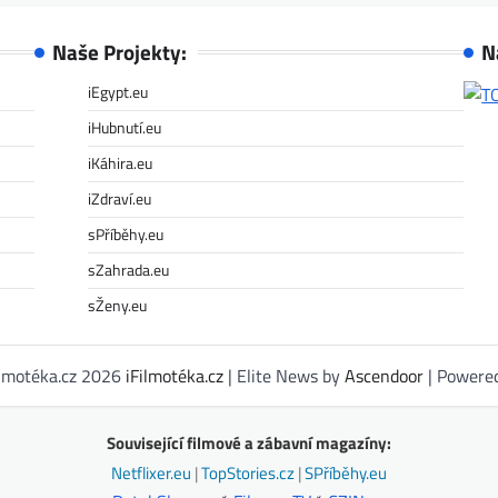
Naše Projekty:
N
iEgypt.eu
iHubnutí.eu
iKáhira.eu
iZdraví.eu
sPříběhy.eu
sZahrada.eu
sŽeny.eu
ilmotéka.cz 2026
iFilmotéka.cz
| Elite News by
Ascendoor
| Powere
Související filmové a zábavní magazíny:
Netflixer.eu
|
TopStories.cz
|
SPříběhy.eu