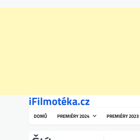
iFilmotéka.cz
Skip
to
content
DOMŮ
PREMIÉRY 2024
PREMIÉRY 2023