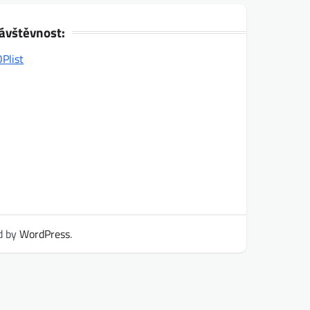
ávštěvnost:
d by
WordPress
.