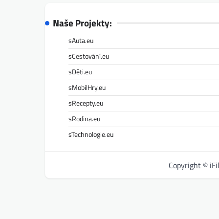
Naše Projekty:
sAuta.eu
sCestování.eu
sDěti.eu
sMobilHry.eu
sRecepty.eu
sRodina.eu
sTechnologie.eu
Copyright © iF