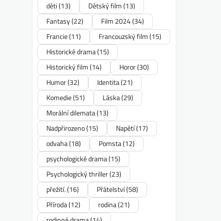
děti
(13)
Dětský film
(13)
Fantasy
(22)
Film 2024
(34)
Francie
(11)
Francouzský film
(15)
Historické drama
(15)
Historický film
(14)
Horor
(30)
Humor
(32)
Identita
(21)
Komedie
(51)
Láska
(29)
Morální dilemata
(13)
Nadpřirozeno
(15)
Napětí
(17)
odvaha
(18)
Pomsta
(12)
psychologické drama
(15)
Psychologický thriller
(23)
přežití.
(16)
Přátelství
(58)
Příroda
(12)
rodina
(21)
rodinné drama
(14)