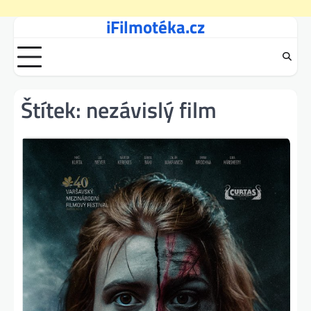
iFilmotéka.cz
Skip
to
content
Štítek:
nezávislý film