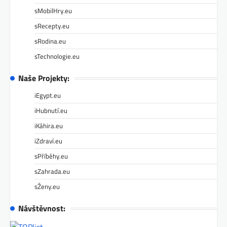
sMobilHry.eu
sRecepty.eu
sRodina.eu
sTechnologie.eu
Naše Projekty:
iEgypt.eu
iHubnutí.eu
iKáhira.eu
iZdraví.eu
sPříběhy.eu
sZahrada.eu
sŽeny.eu
Návštěvnost: