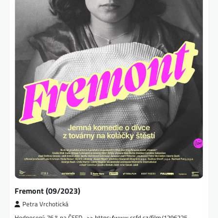
Fremont (09/2023)
Petra Vrchotická
Hodnocení: 76 % na ČSFD ->> https://www.csfd.cz/film/1296225-