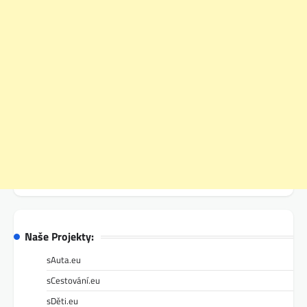
Naše Projekty:
sAuta.eu
sCestování.eu
sDěti.eu