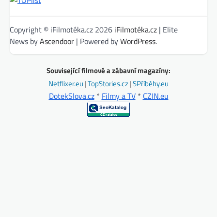
Copyright © iFilmotéka.cz 2026
iFilmotéka.cz
| Elite
News by
Ascendoor
| Powered by
WordPress
.
Související filmové a zábavní magazíny:
Netflixer.eu
|
TopStories.cz
|
SPříběhy.eu
DotekSlova.cz
*
Filmy a TV
*
CZIN.eu