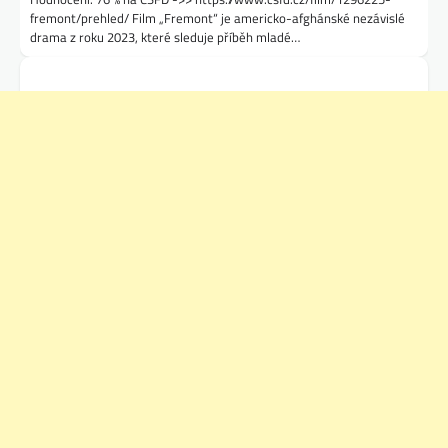
fremont/prehled/ Film „Fremont“ je americko-afghánské nezávislé
drama z roku 2023, které sleduje příběh mladé…