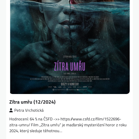
Zítra umřu (12/2024)
Petra Vrchotická
Hodnocení: 64 % na ČSFD ->> https://www.csfd.cz/film/1522696-
zitra-umru/ Film „Zítra umřu“ je maďarský mysteriózní horor z roku
2024, který sleduje těhotnou…