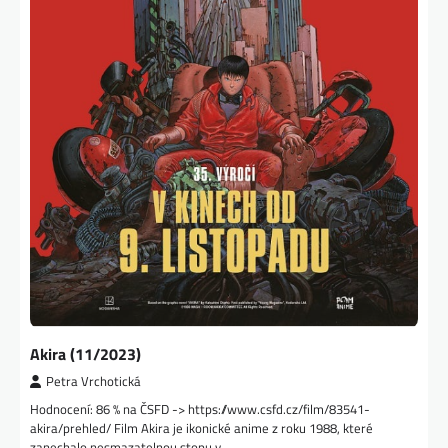
Akira (11/2023)
Petra Vrchotická
Hodnocení: 86 % na ČSFD -> https://www.csfd.cz/film/83541-
akira/prehled/ Film Akira je ikonické anime z roku 1988, které
zanechalo nesmazatelnou stopu v…