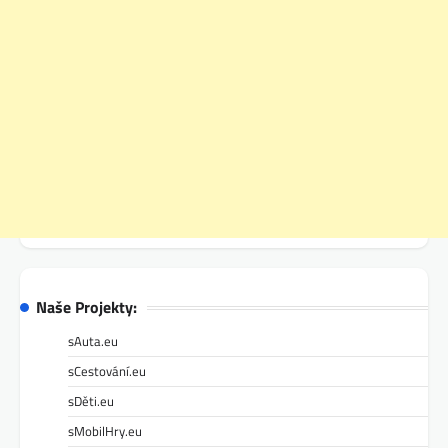
Naše Projekty:
sAuta.eu
sCestování.eu
sDěti.eu
sMobilHry.eu