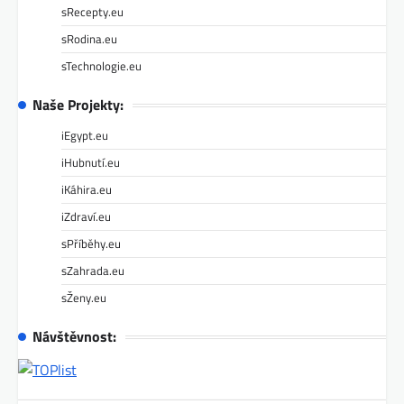
sRecepty.eu
sRodina.eu
sTechnologie.eu
Naše Projekty:
iEgypt.eu
iHubnutí.eu
iKáhira.eu
iZdraví.eu
sPříběhy.eu
sZahrada.eu
sŽeny.eu
Návštěvnost: