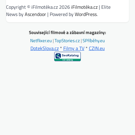
Copyright © iFilmotéka.cz 2026
iFilmotéka.cz
| Elite
News by
Ascendoor
| Powered by
WordPress
.
Související filmové a zábavní magazíny:
Netflixer.eu
|
TopStories.cz
|
SPříběhy.eu
DotekSlova.cz
*
Filmy a TV
*
CZIN.eu