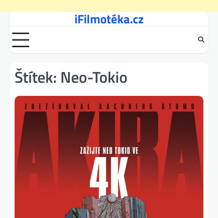
iFilmotéka.cz
Skip
to
content
Štítek:
Neo-Tokio