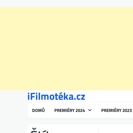
iFilmotéka.cz
Skip
to
content
DOMŮ
PREMIÉRY 2024
PREMIÉRY 2023