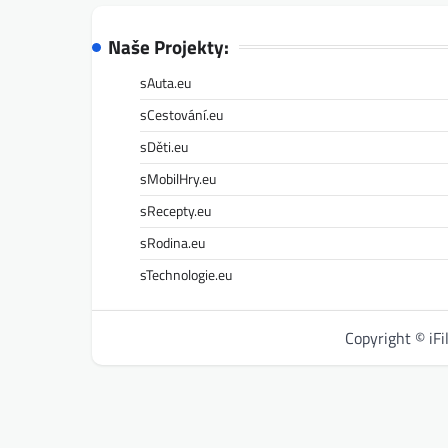
Naše Projekty:
sAuta.eu
sCestování.eu
sDěti.eu
sMobilHry.eu
sRecepty.eu
sRodina.eu
sTechnologie.eu
Copyright © iF