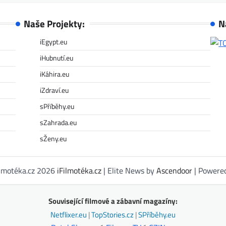
Naše Projekty:
N
iEgypt.eu
iHubnutí.eu
iKáhira.eu
iZdraví.eu
sPříběhy.eu
sZahrada.eu
sŽeny.eu
ilmotéka.cz 2026
iFilmotéka.cz
| Elite News by
Ascendoor
| Powere
Související filmové a zábavní magazíny:
Netflixer.eu
|
TopStories.cz
|
SPříběhy.eu