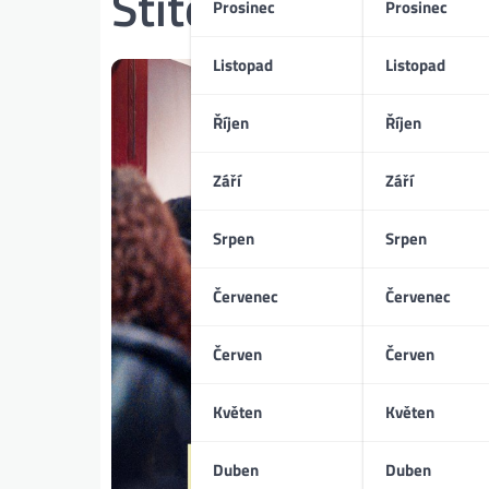
Štítek:
Nedělej vl
Prosinec
Prosinec
Listopad
Listopad
Říjen
Říjen
Září
Září
Srpen
Srpen
Červenec
Červenec
Červen
Červen
Květen
Květen
Duben
Duben