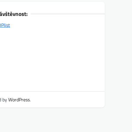
ávštěvnost:
d by
WordPress
.