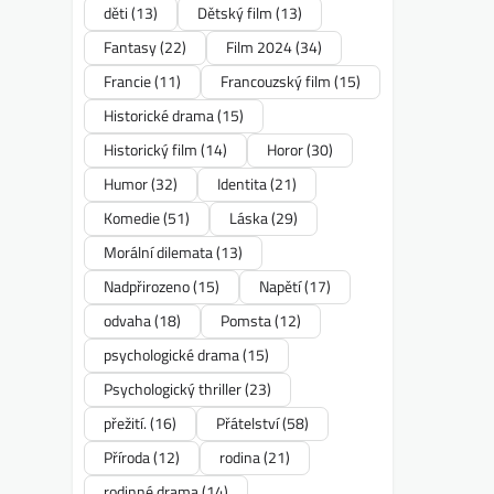
děti
(13)
Dětský film
(13)
Fantasy
(22)
Film 2024
(34)
Francie
(11)
Francouzský film
(15)
Historické drama
(15)
Historický film
(14)
Horor
(30)
Humor
(32)
Identita
(21)
Komedie
(51)
Láska
(29)
Morální dilemata
(13)
Nadpřirozeno
(15)
Napětí
(17)
odvaha
(18)
Pomsta
(12)
psychologické drama
(15)
Psychologický thriller
(23)
přežití.
(16)
Přátelství
(58)
Příroda
(12)
rodina
(21)
rodinné drama
(14)