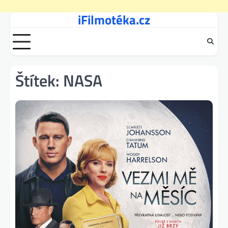
iFilmotéka.cz
Skip
to
content
Štítek:
NASA