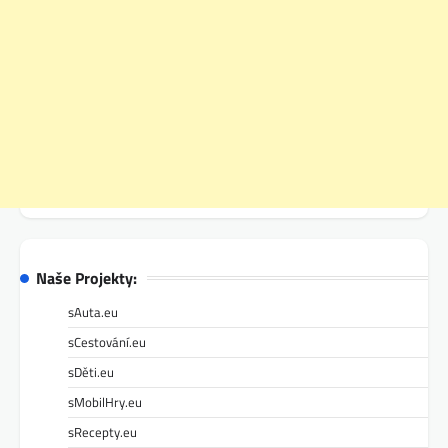
Naše Projekty:
sAuta.eu
sCestování.eu
sDěti.eu
sMobilHry.eu
sRecepty.eu