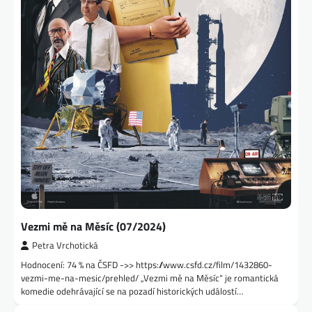
Vezmi mě na Měsíc (07/2024)
Petra Vrchotická
Hodnocení: 74 % na ČSFD ->> https://www.csfd.cz/film/1432860-
vezmi-me-na-mesic/prehled/ „Vezmi mě na Měsíc“ je romantická
komedie odehrávající se na pozadí historických událostí…