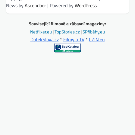
News by
Ascendoor
| Powered by
WordPress
.
Související filmové a zábavní magazíny:
Netflixer.eu
|
TopStories.cz
|
SPříběhy.eu
DotekSlova.cz
*
Filmy a TV
*
CZIN.eu