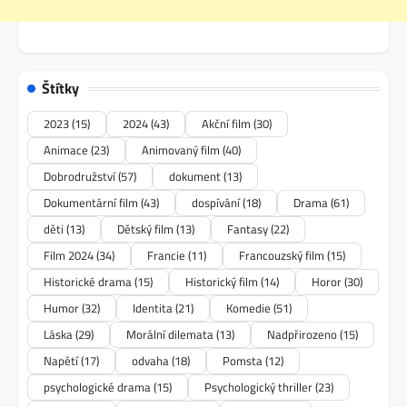
Štítky
2023
(15)
2024
(43)
Akční film
(30)
Animace
(23)
Animovaný film
(40)
Dobrodružství
(57)
dokument
(13)
Dokumentární film
(43)
dospívání
(18)
Drama
(61)
děti
(13)
Dětský film
(13)
Fantasy
(22)
Film 2024
(34)
Francie
(11)
Francouzský film
(15)
Historické drama
(15)
Historický film
(14)
Horor
(30)
Humor
(32)
Identita
(21)
Komedie
(51)
Láska
(29)
Morální dilemata
(13)
Nadpřirozeno
(15)
Napětí
(17)
odvaha
(18)
Pomsta
(12)
psychologické drama
(15)
Psychologický thriller
(23)