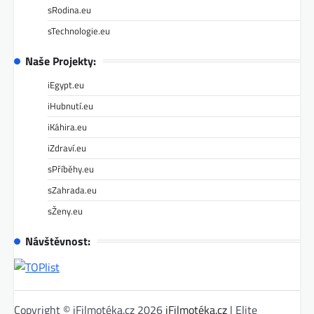
sRodina.eu
sTechnologie.eu
Naše Projekty:
iEgypt.eu
iHubnutí.eu
iKáhira.eu
iZdraví.eu
sPříběhy.eu
sZahrada.eu
sŽeny.eu
Návštěvnost:
Copyright © iFilmotéka.cz 2026
iFilmotéka.cz
| Elite