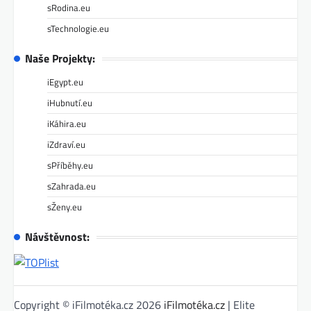
sRodina.eu
sTechnologie.eu
Naše Projekty:
iEgypt.eu
iHubnutí.eu
iKáhira.eu
iZdraví.eu
sPříběhy.eu
sZahrada.eu
sŽeny.eu
Návštěvnost:
Copyright © iFilmotéka.cz 2026
iFilmotéka.cz
| Elite