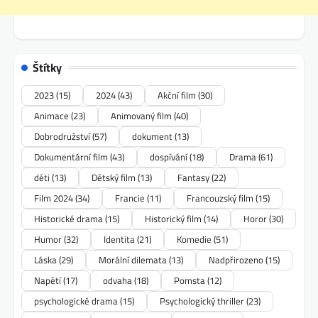
Štítky
2023
(15)
2024
(43)
Akční film
(30)
Animace
(23)
Animovaný film
(40)
Dobrodružství
(57)
dokument
(13)
Dokumentární film
(43)
dospívání
(18)
Drama
(61)
děti
(13)
Dětský film
(13)
Fantasy
(22)
Film 2024
(34)
Francie
(11)
Francouzský film
(15)
Historické drama
(15)
Historický film
(14)
Horor
(30)
Humor
(32)
Identita
(21)
Komedie
(51)
Láska
(29)
Morální dilemata
(13)
Nadpřirozeno
(15)
Napětí
(17)
odvaha
(18)
Pomsta
(12)
psychologické drama
(15)
Psychologický thriller
(23)