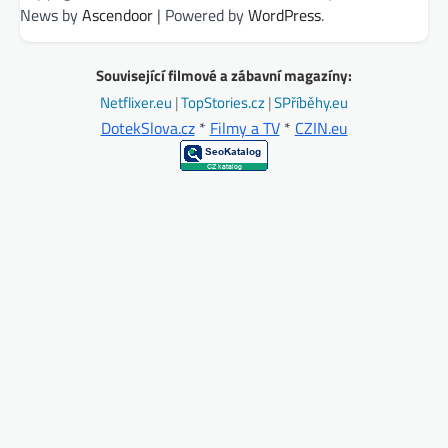
News by
Ascendoor
| Powered by
WordPress
.
Související filmové a zábavní magazíny:
Netflixer.eu
|
TopStories.cz
|
SPříběhy.eu
DotekSlova.cz
*
Filmy a TV
*
CZIN.eu