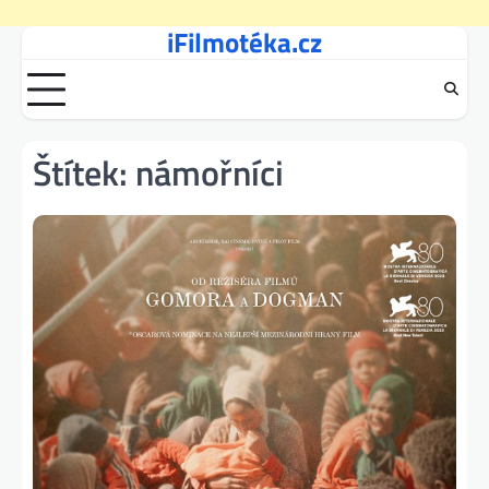
iFilmotéka.cz
Skip
to
content
Štítek:
námořníci