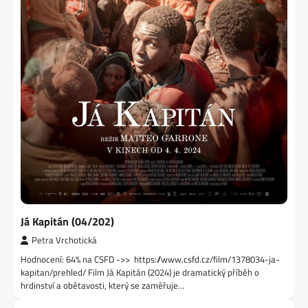
Já Kapitán (04/202)
Petra Vrchotická
Hodnocení: 64% na CSFD ->> https://www.csfd.cz/film/1378034-ja-
kapitan/prehled/ Film Já Kapitán (2024) je dramatický příběh o
hrdinství a obětavosti, který se zaměřuje…