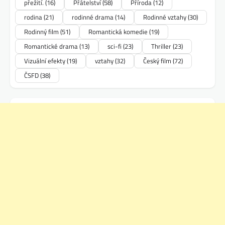
přežití.
(16)
Přátelství
(58)
Příroda
(12)
rodina
(21)
rodinné drama
(14)
Rodinné vztahy
(30)
Rodinný film
(51)
Romantická komedie
(19)
Romantické drama
(13)
sci-fi
(23)
Thriller
(23)
Vizuální efekty
(19)
vztahy
(32)
Český film
(72)
ČSFD
(38)