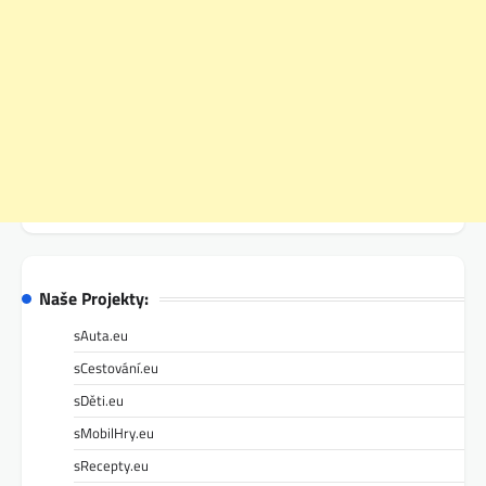
Naše Projekty:
sAuta.eu
sCestování.eu
sDěti.eu
sMobilHry.eu
sRecepty.eu