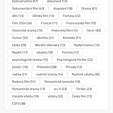
Dobrodružství
(57)
dokument
(13)
Dokumentární film
(43)
dospívání
(18)
Drama
(61)
děti
(13)
Dětský film
(13)
Fantasy
(22)
Film 2024
(34)
Francie
(11)
Francouzský film
(15)
Historické drama
(15)
Historický film
(14)
Horor
(30)
Humor
(32)
Identita
(21)
Komedie
(51)
Láska
(29)
Morální dilemata
(13)
Nadpřirozeno
(15)
Napětí
(17)
odvaha
(18)
Pomsta
(12)
psychologické drama
(15)
Psychologický thriller
(23)
přežití.
(16)
Přátelství
(58)
Příroda
(12)
rodina
(21)
rodinné drama
(14)
Rodinné vztahy
(30)
Rodinný film
(51)
Romantická komedie
(19)
Romantické drama
(13)
sci-fi
(23)
Thriller
(23)
Vizuální efekty
(19)
vztahy
(32)
Český film
(72)
ČSFD
(38)