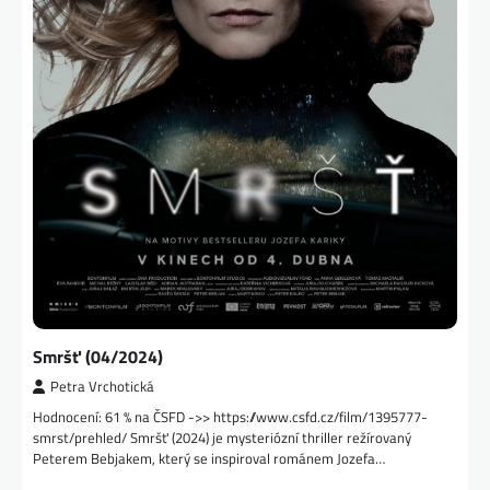
Smršť (04/2024)
Petra Vrchotická
Hodnocení: 61 % na ČSFD ->> https://www.csfd.cz/film/1395777-
smrst/prehled/ Smršť (2024) je mysteriózní thriller režírovaný
Peterem Bebjakem, který se inspiroval románem Jozefa…