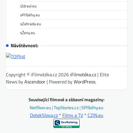
iZdraví.eu
sPříběhy.eu
sZahrada.eu
sŽeny.eu
Návštěvnost:
Copyright © iFilmotéka.cz 2026
iFilmotéka.cz
| Elite
News by
Ascendoor
| Powered by
WordPress
.
Související filmové a zábavní magazíny:
Netflixer.eu
|
TopStories.cz
|
SPříběhy.eu
DotekSlova.cz
*
Filmy a TV
*
CZIN.eu