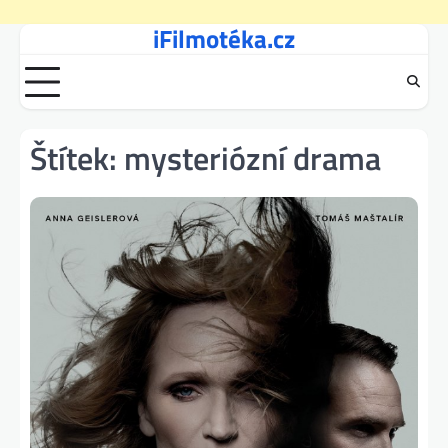
iFilmotéka.cz
Skip
to
content
Štítek:
mysteriózní drama