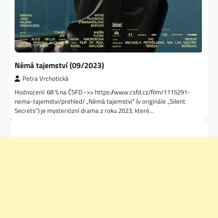
Němá tajemství (09/2023)
Petra Vrchotická
Hodnocení: 68 % na ČSFD ->> https://www.csfd.cz/film/1115291-
nema-tajemstvi/prehled/ „Němá tajemství“ (v originále „Silent
Secrets“) je mysteriózní drama z roku 2023, které…