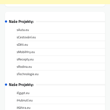
Naše Projekty:
sAuta.eu
sCestování.eu
sDěti.eu
sMobilHry.eu
sRecepty.eu
sRodina.eu
sTechnologie.eu
Naše Projekty:
iEgypt.eu
iHubnutí.eu
iKáhira.eu