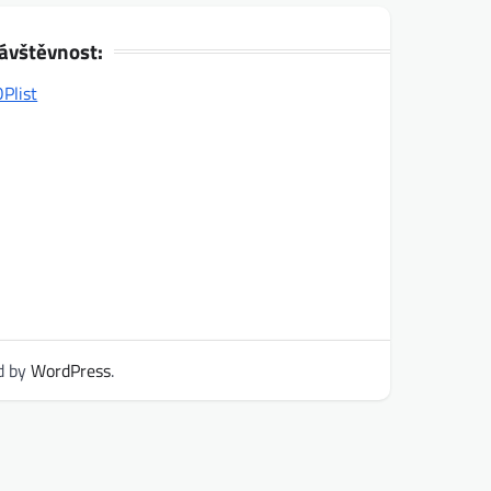
ávštěvnost:
d by
WordPress
.