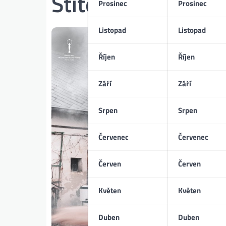
Štítek:
Mord 2024
Prosinec
Prosinec
Listopad
Listopad
Říjen
Říjen
Září
Září
Srpen
Srpen
Červenec
Červenec
Červen
Červen
Květen
Květen
Duben
Duben