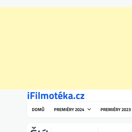
iFilmotéka.cz
Skip
to
content
DOMŮ
PREMIÉRY 2024
PREMIÉRY 2023