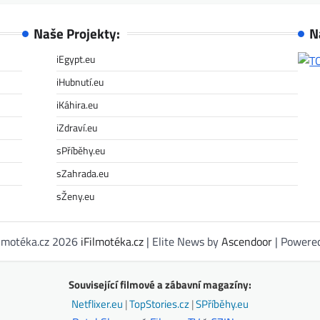
Naše Projekty:
N
iEgypt.eu
iHubnutí.eu
iKáhira.eu
iZdraví.eu
sPříběhy.eu
sZahrada.eu
sŽeny.eu
ilmotéka.cz 2026
iFilmotéka.cz
| Elite News by
Ascendoor
| Powere
Související filmové a zábavní magazíny:
Netflixer.eu
|
TopStories.cz
|
SPříběhy.eu