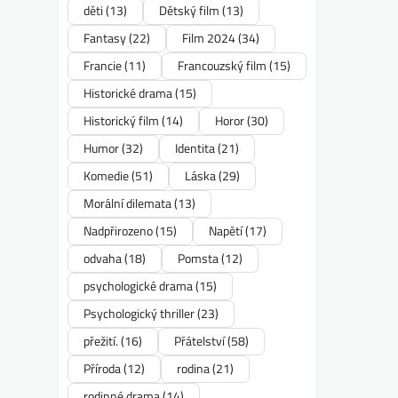
děti
(13)
Dětský film
(13)
Fantasy
(22)
Film 2024
(34)
Francie
(11)
Francouzský film
(15)
Historické drama
(15)
Historický film
(14)
Horor
(30)
Humor
(32)
Identita
(21)
Komedie
(51)
Láska
(29)
Morální dilemata
(13)
Nadpřirozeno
(15)
Napětí
(17)
odvaha
(18)
Pomsta
(12)
psychologické drama
(15)
Psychologický thriller
(23)
přežití.
(16)
Přátelství
(58)
Příroda
(12)
rodina
(21)
rodinné drama
(14)