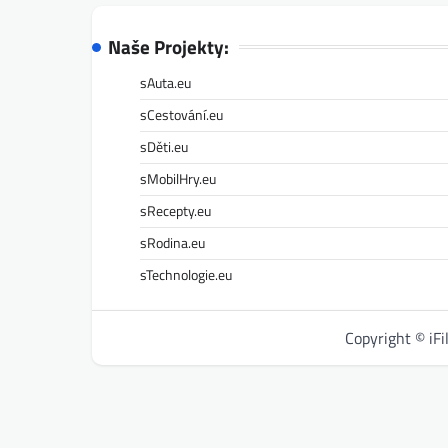
Naše Projekty:
sAuta.eu
sCestování.eu
sDěti.eu
sMobilHry.eu
sRecepty.eu
sRodina.eu
sTechnologie.eu
Copyright © iF