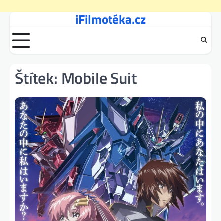
iFilmotéka.cz
Skip
to
content
Štítek:
Mobile Suit