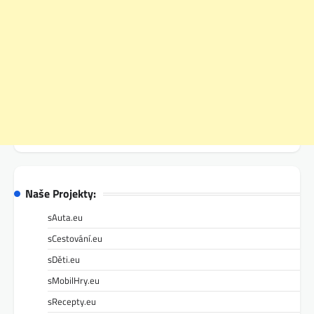
Naše Projekty:
sAuta.eu
sCestování.eu
sDěti.eu
sMobilHry.eu
sRecepty.eu