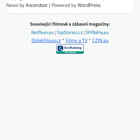
News by
Ascendoor
| Powered by
WordPress
.
Související filmové a zábavní magazíny:
Netflixer.eu
|
TopStories.cz
|
SPříběhy.eu
DotekSlova.cz
*
Filmy a TV
*
CZIN.eu