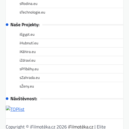
sRodina.eu
sTechnologie.eu
Naše Projekty:
iEgypt.eu
iHubnutí.eu
iKáhira.eu
iZdraví.eu
sPříběhy.eu
sZahrada.eu
sŽeny.eu
Návštěvnost:
Copyright © iFilmotéka.cz 2026
iFilmotéka.cz
| Elite