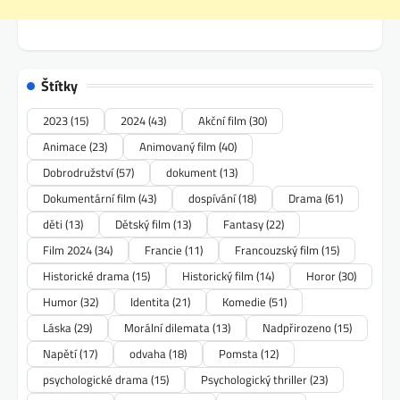
Štítky
2023
(15)
2024
(43)
Akční film
(30)
Animace
(23)
Animovaný film
(40)
Dobrodružství
(57)
dokument
(13)
Dokumentární film
(43)
dospívání
(18)
Drama
(61)
děti
(13)
Dětský film
(13)
Fantasy
(22)
Film 2024
(34)
Francie
(11)
Francouzský film
(15)
Historické drama
(15)
Historický film
(14)
Horor
(30)
Humor
(32)
Identita
(21)
Komedie
(51)
Láska
(29)
Morální dilemata
(13)
Nadpřirozeno
(15)
Napětí
(17)
odvaha
(18)
Pomsta
(12)
psychologické drama
(15)
Psychologický thriller
(23)