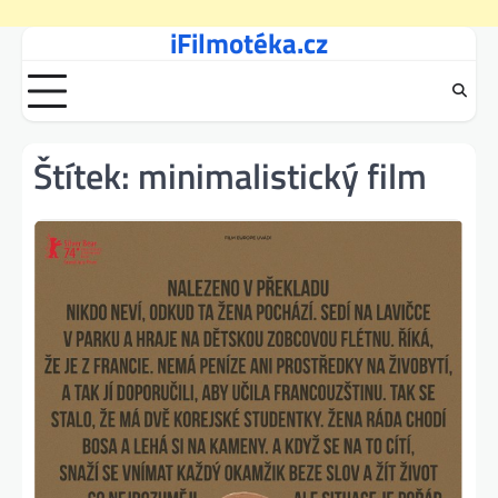
iFilmotéka.cz
Skip
to
content
Štítek:
minimalistický film