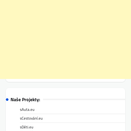
Naše Projekty:
sAuta.eu
sCestování.eu
sDěti.eu