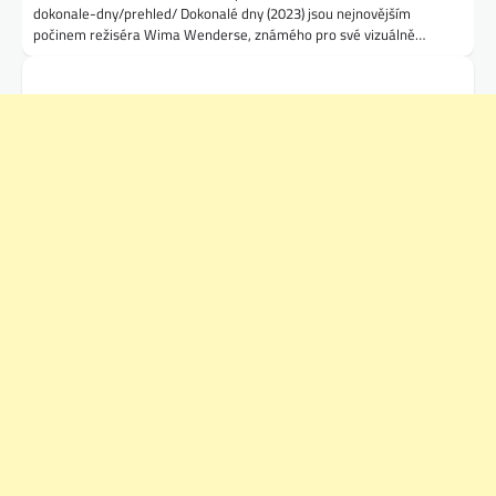
dokonale-dny/prehled/ Dokonalé dny (2023) jsou nejnovějším
počinem režiséra Wima Wenderse, známého pro své vizuálně…