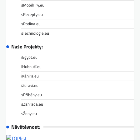
sMobilHry.eu
sRecepty.eu
sRodina.eu
sTechnologie.eu
Naše Projekty:
iEgypt.eu
iHubnutí.eu
iKáhira.eu
iZdraví.eu
sPříběhy.eu
sZahrada.eu
sŽeny.eu
Návštěvnost: