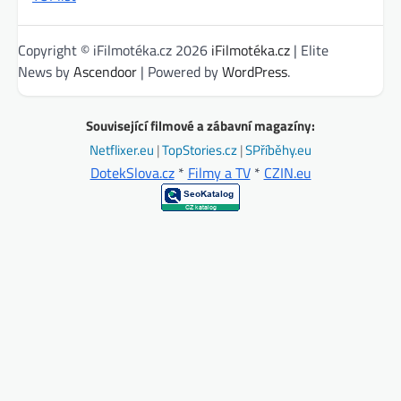
Copyright © iFilmotéka.cz 2026
iFilmotéka.cz
| Elite
News by
Ascendoor
| Powered by
WordPress
.
Související filmové a zábavní magazíny:
Netflixer.eu
|
TopStories.cz
|
SPříběhy.eu
DotekSlova.cz
*
Filmy a TV
*
CZIN.eu