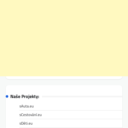
Naše Projekty:
sAuta.eu
sCestování.eu
sDěti.eu