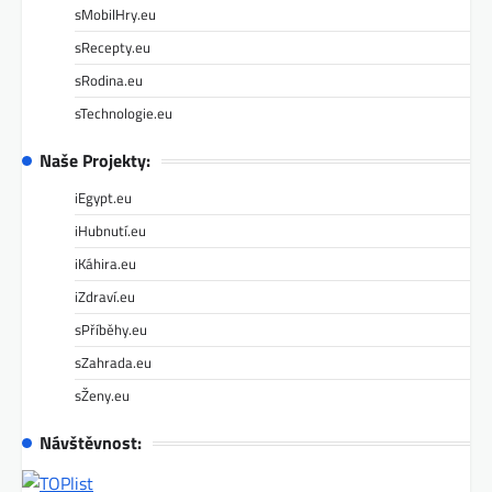
sMobilHry.eu
sRecepty.eu
sRodina.eu
sTechnologie.eu
Naše Projekty:
iEgypt.eu
iHubnutí.eu
iKáhira.eu
iZdraví.eu
sPříběhy.eu
sZahrada.eu
sŽeny.eu
Návštěvnost: