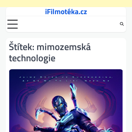
iFilmotéka.cz
Skip
to
content
Štítek:
mimozemská
technologie