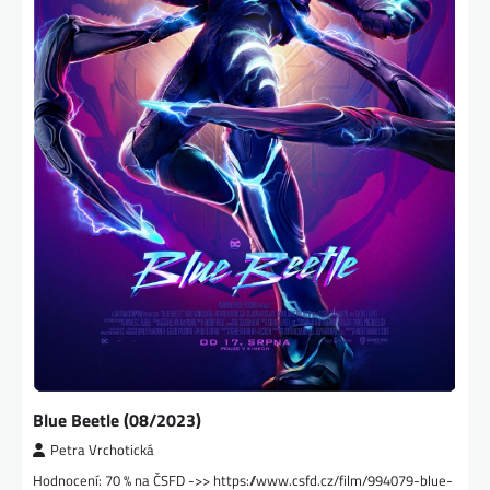
Blue Beetle (08/2023)
Petra Vrchotická
Hodnocení: 70 % na ČSFD ->> https://www.csfd.cz/film/994079-blue-