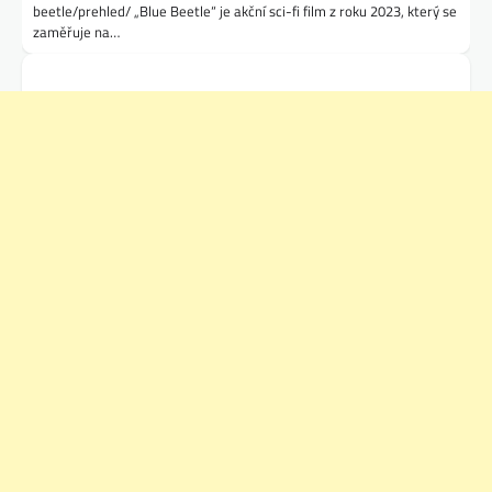
beetle/prehled/ „Blue Beetle“ je akční sci-fi film z roku 2023, který se
zaměřuje na…