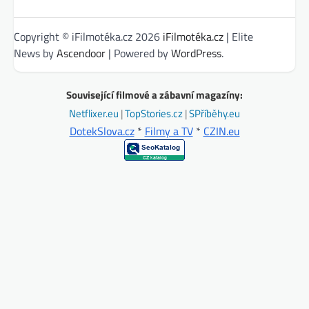
Copyright © iFilmotéka.cz 2026
iFilmotéka.cz
| Elite
News by
Ascendoor
| Powered by
WordPress
.
Související filmové a zábavní magazíny:
Netflixer.eu
|
TopStories.cz
|
SPříběhy.eu
DotekSlova.cz
*
Filmy a TV
*
CZIN.eu