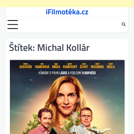
iFilmotéka.cz
Skip
to
content
Štítek:
Michal Kollár