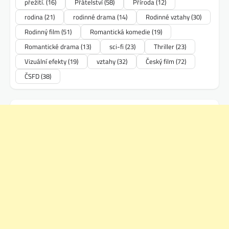
přežití.
(16)
Přátelství
(58)
Příroda
(12)
rodina
(21)
rodinné drama
(14)
Rodinné vztahy
(30)
Rodinný film
(51)
Romantická komedie
(19)
Romantické drama
(13)
sci-fi
(23)
Thriller
(23)
Vizuální efekty
(19)
vztahy
(32)
Český film
(72)
ČSFD
(38)