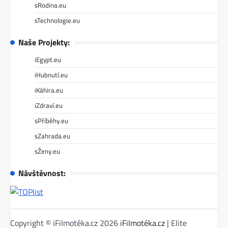
sRodina.eu
sTechnologie.eu
Naše Projekty:
iEgypt.eu
iHubnutí.eu
iKáhira.eu
iZdraví.eu
sPříběhy.eu
sZahrada.eu
sŽeny.eu
Návštěvnost:
Copyright © iFilmotéka.cz 2026
iFilmotéka.cz
| Elite