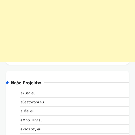
Naše Projekty:
sAuta.eu
sCestování.eu
sDěti.eu
sMobilHry.eu
sRecepty.eu