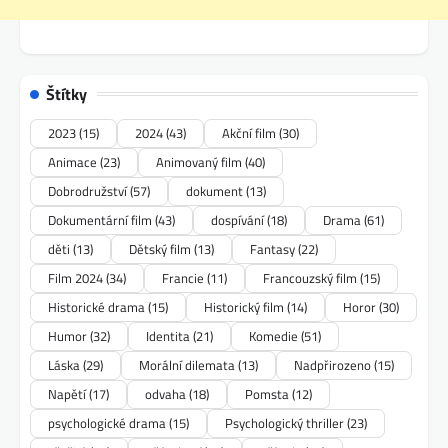
Štítky
2023
(15)
2024
(43)
Akční film
(30)
Animace
(23)
Animovaný film
(40)
Dobrodružství
(57)
dokument
(13)
Dokumentární film
(43)
dospívání
(18)
Drama
(61)
děti
(13)
Dětský film
(13)
Fantasy
(22)
Film 2024
(34)
Francie
(11)
Francouzský film
(15)
Historické drama
(15)
Historický film
(14)
Horor
(30)
Humor
(32)
Identita
(21)
Komedie
(51)
Láska
(29)
Morální dilemata
(13)
Nadpřirozeno
(15)
Napětí
(17)
odvaha
(18)
Pomsta
(12)
psychologické drama
(15)
Psychologický thriller
(23)