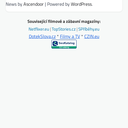
News by
Ascendoor
| Powered by
WordPress
.
Související filmové a zábavní magazíny:
Netflixer.eu
|
TopStories.cz
|
SPříběhy.eu
DotekSlova.cz
*
Filmy a TV
*
CZIN.eu