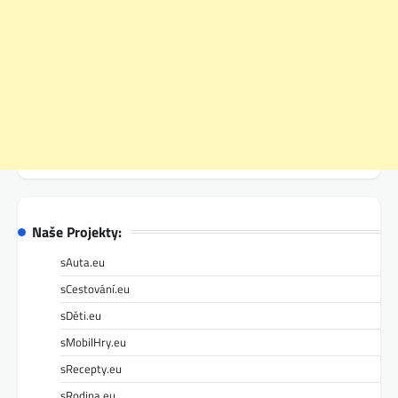
Naše Projekty:
sAuta.eu
sCestování.eu
sDěti.eu
sMobilHry.eu
sRecepty.eu
sRodina.eu