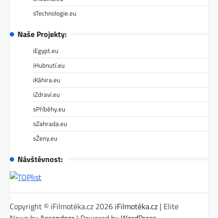
sTechnologie.eu
Naše Projekty:
iEgypt.eu
iHubnutí.eu
iKáhira.eu
iZdraví.eu
sPříběhy.eu
sZahrada.eu
sŽeny.eu
Návštěvnost:
Copyright © iFilmotéka.cz 2026
iFilmotéka.cz
| Elite