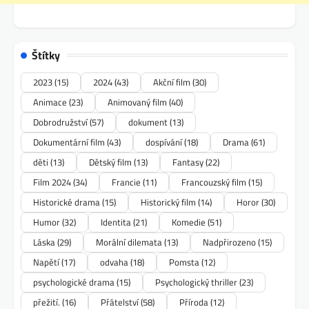
Štítky
2023
(15)
2024
(43)
Akční film
(30)
Animace
(23)
Animovaný film
(40)
Dobrodružství
(57)
dokument
(13)
Dokumentární film
(43)
dospívání
(18)
Drama
(61)
děti
(13)
Dětský film
(13)
Fantasy
(22)
Film 2024
(34)
Francie
(11)
Francouzský film
(15)
Historické drama
(15)
Historický film
(14)
Horor
(30)
Humor
(32)
Identita
(21)
Komedie
(51)
Láska
(29)
Morální dilemata
(13)
Nadpřirozeno
(15)
Napětí
(17)
odvaha
(18)
Pomsta
(12)
psychologické drama
(15)
Psychologický thriller
(23)
přežití.
(16)
Přátelství
(58)
Příroda
(12)