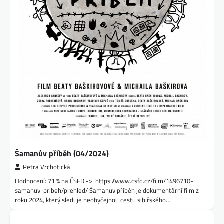
Šamanův příběh (04/2024)
Petra Vrchotická
Hodnocení: 71 % na ČSFD -> https://www.csfd.cz/film/1496710-
samanuv-pribeh/prehled/ Šamanův příběh je dokumentární film z
roku 2024, který sleduje neobyčejnou cestu sibiřského…