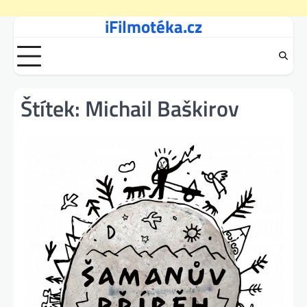
iFilmotéka.cz
Skip
to
content
Štítek:
Michail Baškirov