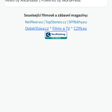
News by
Ascendoor
| Powered by
WordPress
.
Související filmové a zábavní magazíny:
Netflixer.eu
|
TopStories.cz
|
SPříběhy.eu
DotekSlova.cz
*
Filmy a TV
*
CZIN.eu