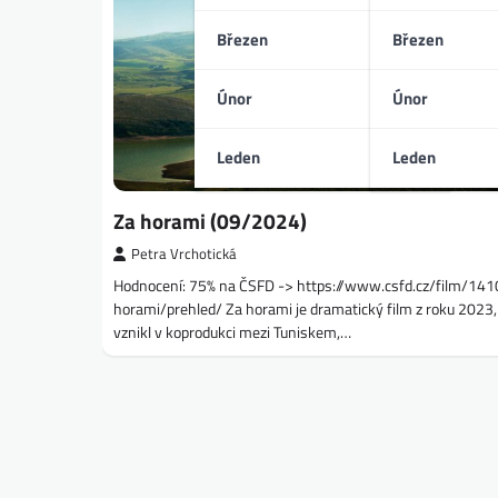
Březen
Březen
Únor
Únor
Leden
Leden
Za horami (09/2024)
Petra Vrchotická
Hodnocení: 75% na ČSFD -> https://www.csfd.cz/film/14
horami/prehled/ Za horami je dramatický film z roku 2023,
vznikl v koprodukci mezi Tuniskem,…