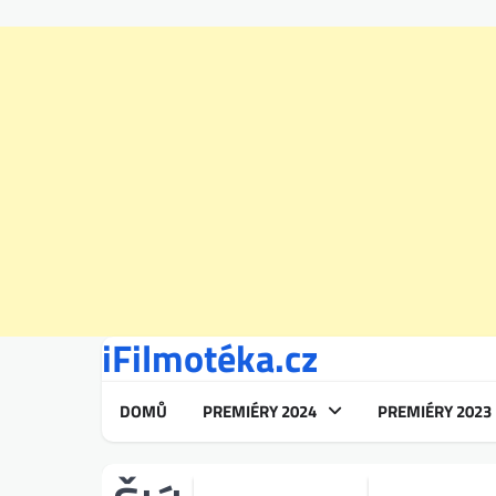
iFilmotéka.cz
Skip
to
content
DOMŮ
PREMIÉRY 2024
PREMIÉRY 2023