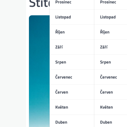
Štítek:
mezinárodn
Prosinec
Prosinec
Listopad
Listopad
Říjen
Říjen
Září
Září
Srpen
Srpen
Červenec
Červenec
Červen
Červen
Květen
Květen
Duben
Duben