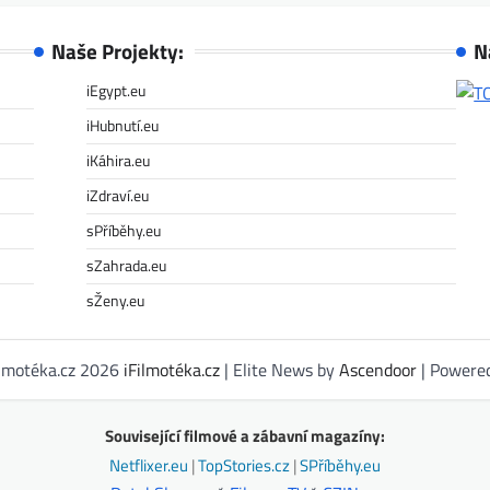
Naše Projekty:
N
iEgypt.eu
iHubnutí.eu
iKáhira.eu
iZdraví.eu
sPříběhy.eu
sZahrada.eu
sŽeny.eu
ilmotéka.cz 2026
iFilmotéka.cz
| Elite News by
Ascendoor
| Powere
Související filmové a zábavní magazíny:
Netflixer.eu
|
TopStories.cz
|
SPříběhy.eu