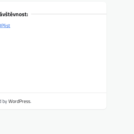
ávštěvnost:
d by
WordPress
.