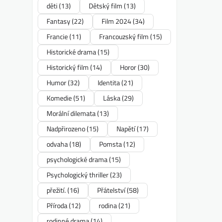
děti
(13)
Dětský film
(13)
Fantasy
(22)
Film 2024
(34)
Francie
(11)
Francouzský film
(15)
Historické drama
(15)
Historický film
(14)
Horor
(30)
Humor
(32)
Identita
(21)
Komedie
(51)
Láska
(29)
Morální dilemata
(13)
Nadpřirozeno
(15)
Napětí
(17)
odvaha
(18)
Pomsta
(12)
psychologické drama
(15)
Psychologický thriller
(23)
přežití.
(16)
Přátelství
(58)
Příroda
(12)
rodina
(21)
rodinné drama
(14)