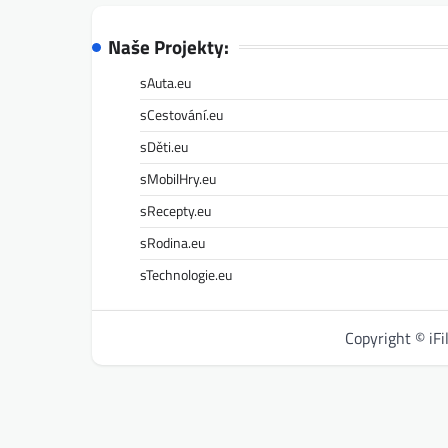
Naše Projekty:
sAuta.eu
sCestování.eu
sDěti.eu
sMobilHry.eu
sRecepty.eu
sRodina.eu
sTechnologie.eu
Copyright © iF