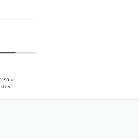
10190-za-
 který