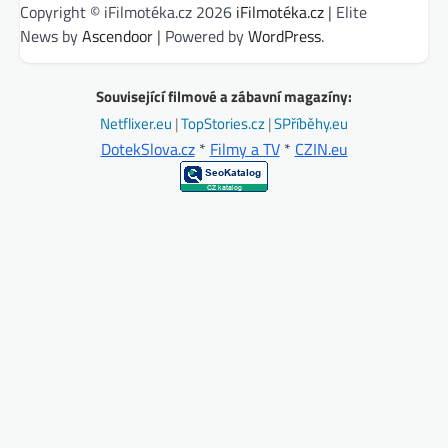
Copyright © iFilmotéka.cz 2026
iFilmotéka.cz
| Elite
News by
Ascendoor
| Powered by
WordPress
.
Související filmové a zábavní magazíny:
Netflixer.eu
|
TopStories.cz
|
SPříběhy.eu
DotekSlova.cz
*
Filmy a TV
*
CZIN.eu