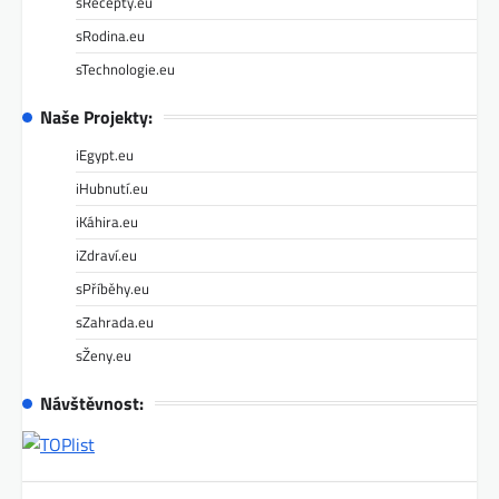
sRecepty.eu
sRodina.eu
sTechnologie.eu
Naše Projekty:
iEgypt.eu
iHubnutí.eu
iKáhira.eu
iZdraví.eu
sPříběhy.eu
sZahrada.eu
sŽeny.eu
Návštěvnost: