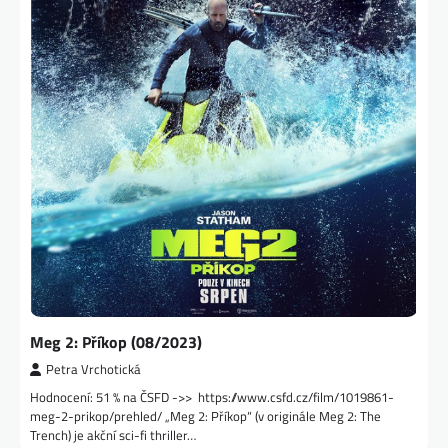
Meg 2: Příkop (08/2023)
Petra Vrchotická
Hodnocení: 51 % na ČSFD ->> https://www.csfd.cz/film/1019861-
meg-2-prikop/prehled/ „Meg 2: Příkop“ (v originále Meg 2: The
Trench) je akční sci-fi thriller…