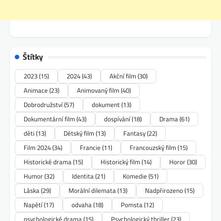
Štítky
2023
(15)
2024
(43)
Akční film
(30)
Animace
(23)
Animovaný film
(40)
Dobrodružství
(57)
dokument
(13)
Dokumentární film
(43)
dospívání
(18)
Drama
(61)
děti
(13)
Dětský film
(13)
Fantasy
(22)
Film 2024
(34)
Francie
(11)
Francouzský film
(15)
Historické drama
(15)
Historický film
(14)
Horor
(30)
Humor
(32)
Identita
(21)
Komedie
(51)
Láska
(29)
Morální dilemata
(13)
Nadpřirozeno
(15)
Napětí
(17)
odvaha
(18)
Pomsta
(12)
psychologické drama
(15)
Psychologický thriller
(23)