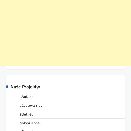
Naše Projekty:
sAuta.eu
sCestování.eu
sDěti.eu
sMobilHry.eu