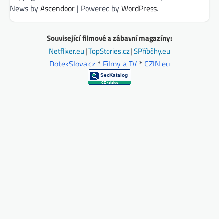
News by
Ascendoor
| Powered by
WordPress
.
Související filmové a zábavní magazíny:
Netflixer.eu
|
TopStories.cz
|
SPříběhy.eu
DotekSlova.cz
*
Filmy a TV
*
CZIN.eu