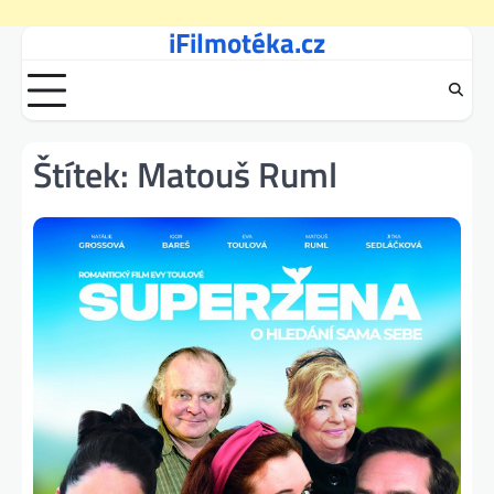
iFilmotéka.cz
Skip
to
content
Štítek:
Matouš Ruml