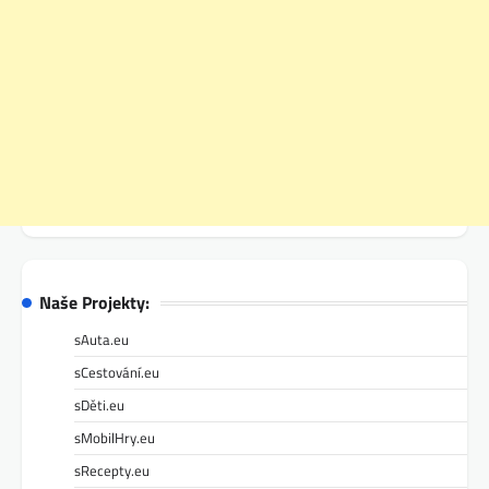
Naše Projekty:
sAuta.eu
sCestování.eu
sDěti.eu
sMobilHry.eu
sRecepty.eu