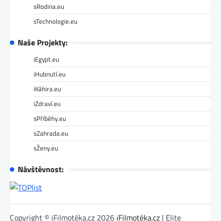
sRodina.eu
sTechnologie.eu
Naše Projekty:
iEgypt.eu
iHubnutí.eu
iKáhira.eu
iZdraví.eu
sPříběhy.eu
sZahrada.eu
sŽeny.eu
Návštěvnost:
Copyright © iFilmotéka.cz 2026
iFilmotéka.cz
| Elite