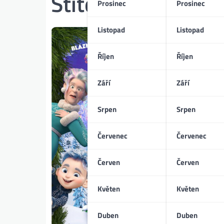
Štítek:
Máša
Prosinec
Prosinec
Listopad
Listopad
Říjen
Říjen
Září
Září
Srpen
Srpen
Červenec
Červenec
Červen
Červen
Květen
Květen
Duben
Duben