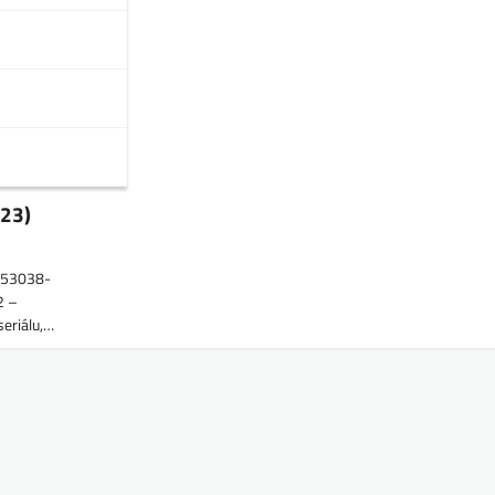
023)
1353038-
2 –
eriálu,…