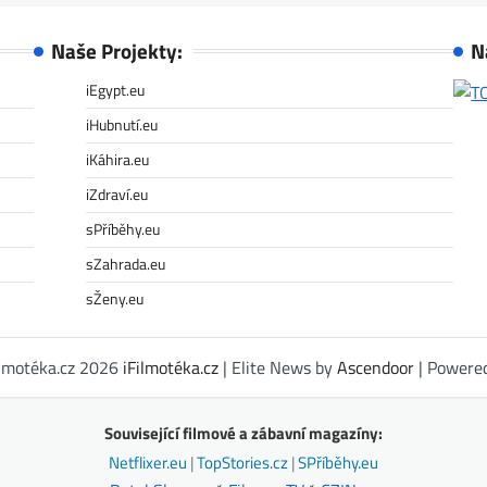
Naše Projekty:
N
iEgypt.eu
iHubnutí.eu
iKáhira.eu
iZdraví.eu
sPříběhy.eu
sZahrada.eu
sŽeny.eu
ilmotéka.cz 2026
iFilmotéka.cz
| Elite News by
Ascendoor
| Powere
Související filmové a zábavní magazíny:
Netflixer.eu
|
TopStories.cz
|
SPříběhy.eu