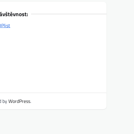
ávštěvnost:
d by
WordPress
.