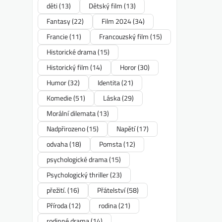
děti
(13)
Dětský film
(13)
Fantasy
(22)
Film 2024
(34)
Francie
(11)
Francouzský film
(15)
Historické drama
(15)
Historický film
(14)
Horor
(30)
Humor
(32)
Identita
(21)
Komedie
(51)
Láska
(29)
Morální dilemata
(13)
Nadpřirozeno
(15)
Napětí
(17)
odvaha
(18)
Pomsta
(12)
psychologické drama
(15)
Psychologický thriller
(23)
přežití.
(16)
Přátelství
(58)
Příroda
(12)
rodina
(21)
rodinné drama
(14)