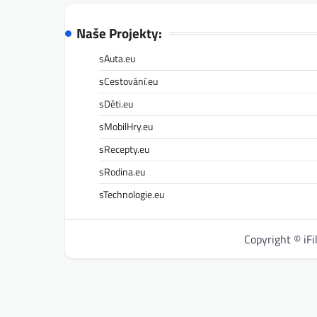
Naše Projekty:
sAuta.eu
sCestování.eu
sDěti.eu
sMobilHry.eu
sRecepty.eu
sRodina.eu
sTechnologie.eu
Copyright © iF