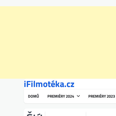
iFilmotéka.cz
Skip
to
content
DOMŮ
PREMIÉRY 2024
PREMIÉRY 2023