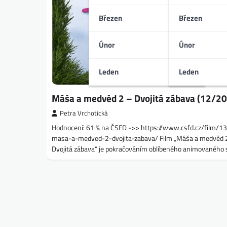
Březen
Březen
Únor
Únor
Leden
Leden
Máša a medvěd 2 – Dvojitá zábava (12/2
Petra Vrchotická
Hodnocení: 61 % na ČSFD ->> https://www.csfd.cz/film/
masa-a-medved-2-dvojita-zabava/ Film „Máša a medvěd 
Dvojitá zábava“ je pokračováním oblíbeného animovaného s