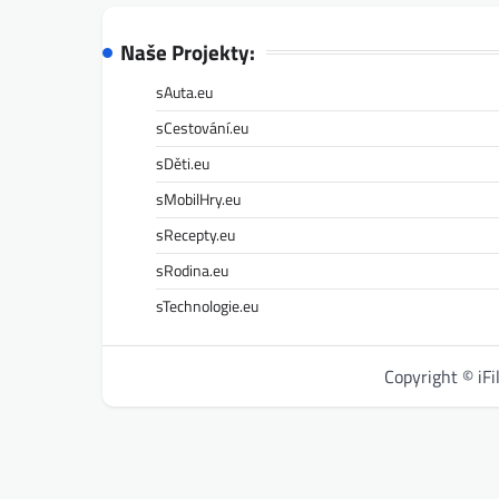
Naše Projekty:
sAuta.eu
sCestování.eu
sDěti.eu
sMobilHry.eu
sRecepty.eu
sRodina.eu
sTechnologie.eu
Copyright © iF