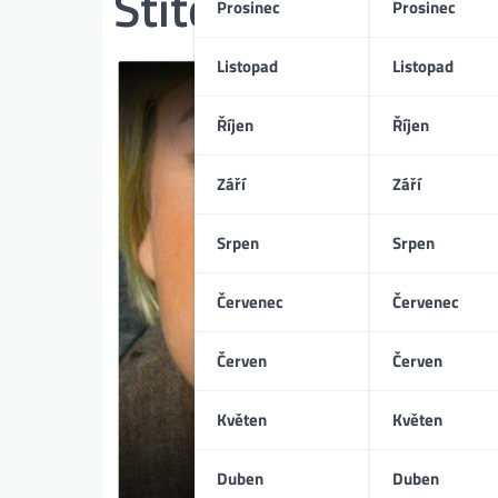
Štítek:
Martina Pá
Prosinec
Prosinec
Listopad
Listopad
Říjen
Říjen
Září
Září
Srpen
Srpen
Červenec
Červenec
Červen
Červen
Květen
Květen
Duben
Duben