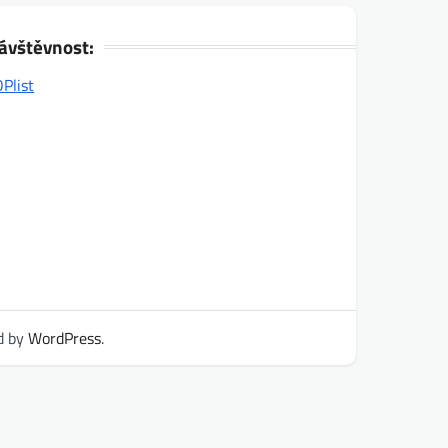
ávštěvnost:
d by
WordPress
.