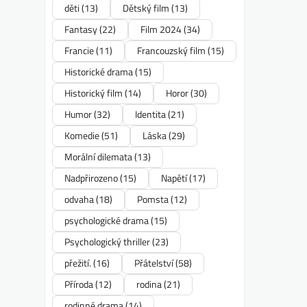
děti
(13)
Dětský film
(13)
Fantasy
(22)
Film 2024
(34)
Francie
(11)
Francouzský film
(15)
Historické drama
(15)
Historický film
(14)
Horor
(30)
Humor
(32)
Identita
(21)
Komedie
(51)
Láska
(29)
Morální dilemata
(13)
Nadpřirozeno
(15)
Napětí
(17)
odvaha
(18)
Pomsta
(12)
psychologické drama
(15)
Psychologický thriller
(23)
přežití.
(16)
Přátelství
(58)
Příroda
(12)
rodina
(21)
rodinné drama
(14)