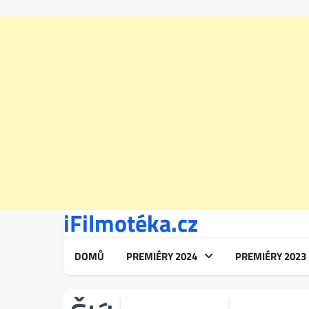
iFilmotéka.cz
Skip
to
content
DOMŮ
PREMIÉRY 2024
PREMIÉRY 2023