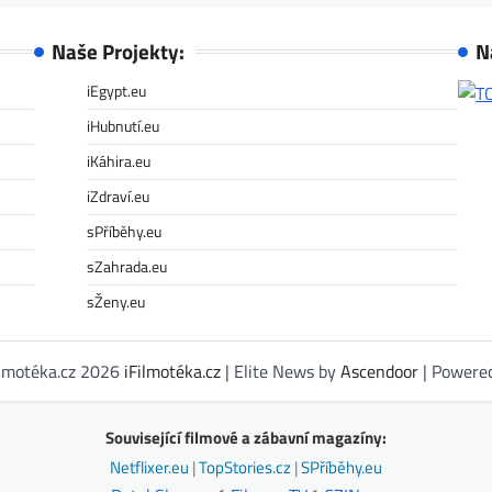
Naše Projekty:
N
iEgypt.eu
iHubnutí.eu
iKáhira.eu
iZdraví.eu
sPříběhy.eu
sZahrada.eu
sŽeny.eu
ilmotéka.cz 2026
iFilmotéka.cz
| Elite News by
Ascendoor
| Powere
Související filmové a zábavní magazíny:
Netflixer.eu
|
TopStories.cz
|
SPříběhy.eu