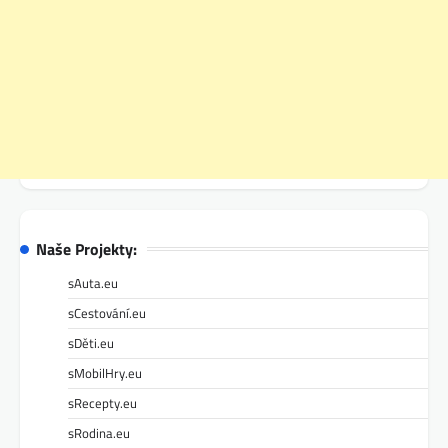
Naše Projekty:
sAuta.eu
sCestování.eu
sDěti.eu
sMobilHry.eu
sRecepty.eu
sRodina.eu