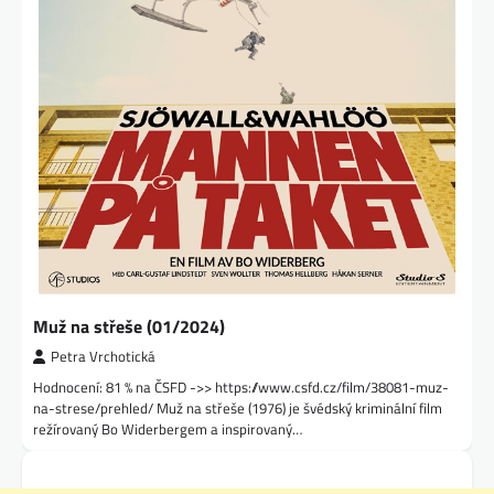
Muž na střeše (01/2024)
Petra Vrchotická
Hodnocení: 81 % na ČSFD ->> https://www.csfd.cz/film/38081-muz-
na-strese/prehled/ Muž na střeše (1976) je švédský kriminální film
režírovaný Bo Widerbergem a inspirovaný…