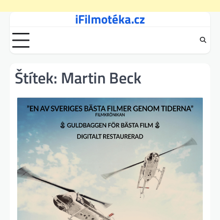
iFilmotéka.cz
Skip
to
content
Štítek:
Martin Beck