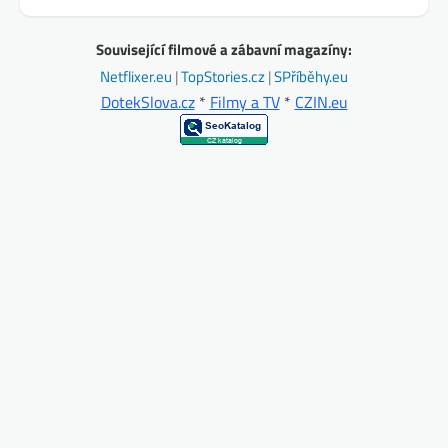
Související filmové a zábavní magazíny:
Netflixer.eu
|
TopStories.cz
|
SPříběhy.eu
DotekSlova.cz
*
Filmy a TV
*
CZIN.eu