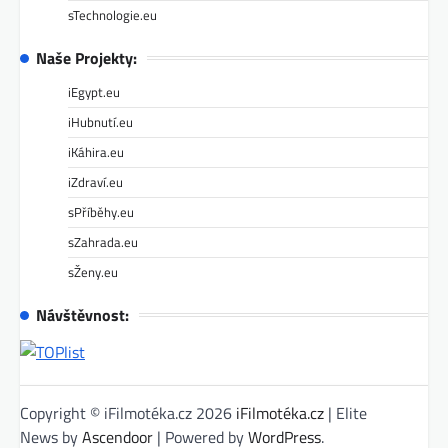
sTechnologie.eu
Naše Projekty:
iEgypt.eu
iHubnutí.eu
iKáhira.eu
iZdraví.eu
sPříběhy.eu
sZahrada.eu
sŽeny.eu
Návštěvnost:
Copyright © iFilmotéka.cz 2026
iFilmotéka.cz
| Elite
News by
Ascendoor
| Powered by
WordPress
.