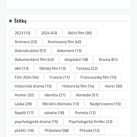
Štítky
2023
(15)
2024
(43)
Akční film
(30)
Animace
(23)
Animovaný film
(40)
Dobrodružství
(57)
dokument
(13)
Dokumentární film
(43)
dospívání
(18)
Drama
(61)
děti
(13)
Dětský film
(13)
Fantasy
(22)
Film 2024
(34)
Francie
(11)
Francouzský film
(15)
Historické drama
(15)
Historický film
(14)
Horor
(30)
Humor
(32)
Identita
(21)
Komedie
(51)
Láska
(29)
Morální dilemata
(13)
Nadpřirozeno
(15)
Napětí
(17)
odvaha
(18)
Pomsta
(12)
psychologické drama
(15)
Psychologický thriller
(23)
přežití.
(16)
Přátelství
(58)
Příroda
(12)