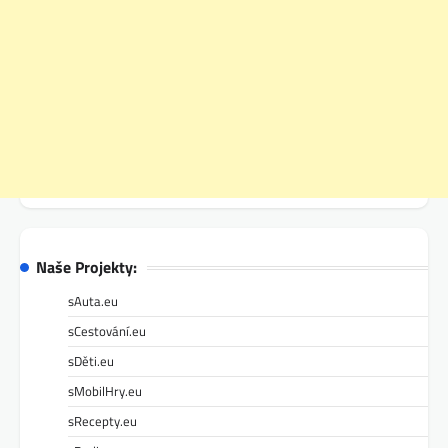
Naše Projekty:
sAuta.eu
sCestování.eu
sDěti.eu
sMobilHry.eu
sRecepty.eu