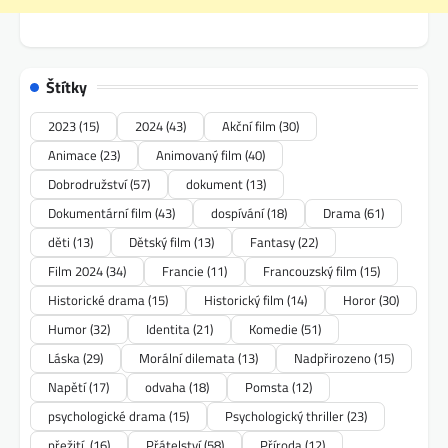
Štítky
2023
(15)
2024
(43)
Akční film
(30)
Animace
(23)
Animovaný film
(40)
Dobrodružství
(57)
dokument
(13)
Dokumentární film
(43)
dospívání
(18)
Drama
(61)
děti
(13)
Dětský film
(13)
Fantasy
(22)
Film 2024
(34)
Francie
(11)
Francouzský film
(15)
Historické drama
(15)
Historický film
(14)
Horor
(30)
Humor
(32)
Identita
(21)
Komedie
(51)
Láska
(29)
Morální dilemata
(13)
Nadpřirozeno
(15)
Napětí
(17)
odvaha
(18)
Pomsta
(12)
psychologické drama
(15)
Psychologický thriller
(23)
přežití.
(16)
Přátelství
(58)
Příroda
(12)