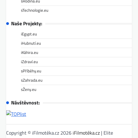
sRodina.eu
sTechnologie.eu
Naše Projekty:
iEgypt.eu
iHubnutí.eu
iKáhira.eu
iZdraví.eu
sPříběhy.eu
sZahrada.eu
sŽeny.eu
Návštěvnost:
Copyright © iFilmotéka.cz 2026
iFilmotéka.cz
| Elite