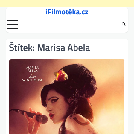
iFilmotéka.cz
Skip
to
content
Štítek:
Marisa Abela