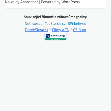
News by
Ascendoor
| Powered by
WordPress
.
Související filmové a zábavní magazíny:
Netflixer.eu
|
TopStories.cz
|
SPříběhy.eu
DotekSlova.cz
*
Filmy a TV
*
CZIN.eu