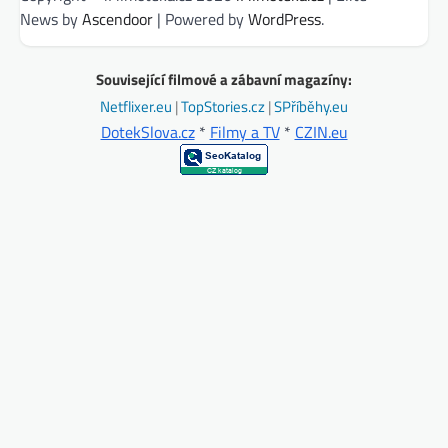
News by
Ascendoor
| Powered by
WordPress
.
Související filmové a zábavní magazíny:
Netflixer.eu
|
TopStories.cz
|
SPříběhy.eu
DotekSlova.cz
*
Filmy a TV
*
CZIN.eu