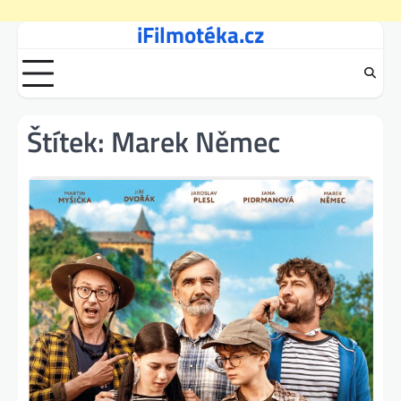
iFilmotéka.cz
Skip
to
content
Štítek:
Marek Němec