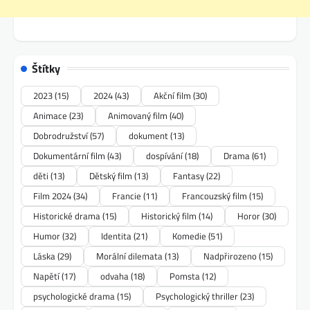
Štítky
2023
(15)
2024
(43)
Akční film
(30)
Animace
(23)
Animovaný film
(40)
Dobrodružství
(57)
dokument
(13)
Dokumentární film
(43)
dospívání
(18)
Drama
(61)
děti
(13)
Dětský film
(13)
Fantasy
(22)
Film 2024
(34)
Francie
(11)
Francouzský film
(15)
Historické drama
(15)
Historický film
(14)
Horor
(30)
Humor
(32)
Identita
(21)
Komedie
(51)
Láska
(29)
Morální dilemata
(13)
Nadpřirozeno
(15)
Napětí
(17)
odvaha
(18)
Pomsta
(12)
psychologické drama
(15)
Psychologický thriller
(23)