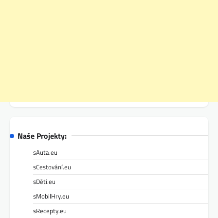
Naše Projekty:
sAuta.eu
sCestování.eu
sDěti.eu
sMobilHry.eu
sRecepty.eu