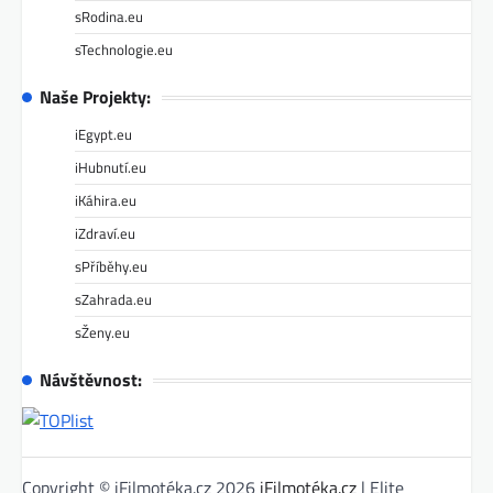
sRodina.eu
sTechnologie.eu
Naše Projekty:
iEgypt.eu
iHubnutí.eu
iKáhira.eu
iZdraví.eu
sPříběhy.eu
sZahrada.eu
sŽeny.eu
Návštěvnost:
Copyright © iFilmotéka.cz 2026
iFilmotéka.cz
| Elite