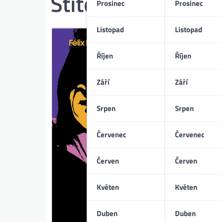
Štítek:
maloměst
Prosinec
Prosinec
Listopad
Listopad
Říjen
Říjen
Září
Září
Srpen
Srpen
Červenec
Červenec
Červen
Červen
Květen
Květen
Duben
Duben