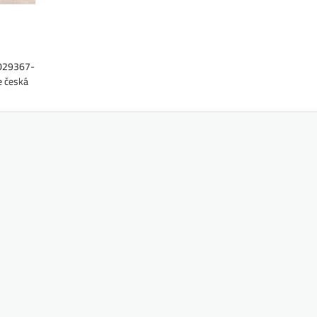
1029367-
e česká