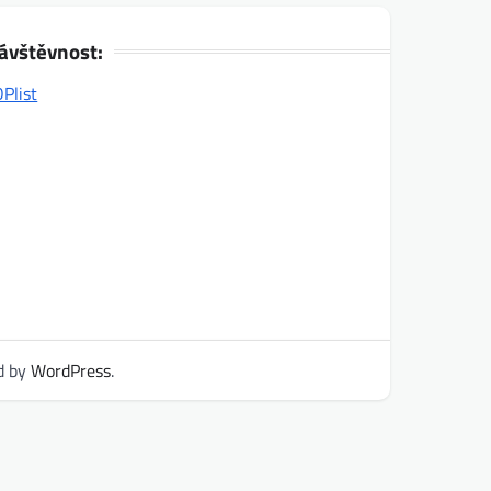
ávštěvnost:
d by
WordPress
.