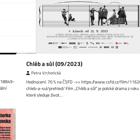
Chléb a sůl (09/2023)
Petra Vrchotická
1518849-
Hodnocení: 70 % na ČSFD ->> https://www.csfd.cz/film/116
ální
chleb-a-sul/prehled/ Film „Chléb a sůl“ je polské drama z roku
které sleduje život…