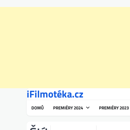
iFilmotéka.cz
Skip
to
content
DOMŮ
PREMIÉRY 2024
PREMIÉRY 2023