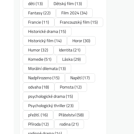
děti
(13)
Dětský film
(13)
Fantasy
(22)
Film 2024
(34)
Francie
(11)
Francouzský film
(15)
Historické drama
(15)
Historický film
(14)
Horor
(30)
Humor
(32)
Identita
(21)
Komedie
(51)
Láska
(29)
Morální dilemata
(13)
Nadpřirozeno
(15)
Napětí
(17)
odvaha
(18)
Pomsta
(12)
psychologické drama
(15)
Psychologický thriller
(23)
přežití.
(16)
Přátelství
(58)
Příroda
(12)
rodina
(21)
rodinné drama
(14)