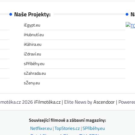
Naše Projekty:
N
iEgypt.eu
iHubnutí.eu
iKáhira.eu
iZdraví.eu
sPříběhy.eu
sZahrada.eu
sŽeny.eu
ilmotéka.cz 2026
iFilmotéka.cz
| Elite News by
Ascendoor
| Powere
Související filmové a zábavní magazíny:
Netflixer.eu
|
TopStories.cz
|
SPříběhy.eu