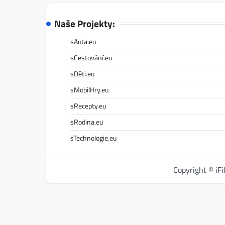
Naše Projekty:
sAuta.eu
sCestování.eu
sDěti.eu
sMobilHry.eu
sRecepty.eu
sRodina.eu
sTechnologie.eu
Copyright © iF