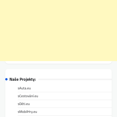
Naše Projekty:
sAuta.eu
sCestování.eu
sDěti.eu
sMobilHry.eu