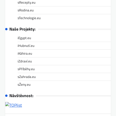
sRecepty.eu
sRodina.eu
sTechnologie.eu
Naše Projekty:
iEgypt.eu
iHubnutí.eu
iKáhira.eu
iZdraví.eu
sPříběhy.eu
sZahrada.eu
sŽeny.eu
Návštěvnost: