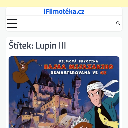
iFilmotéka.cz
Skip
to
content
Štítek:
Lupin III