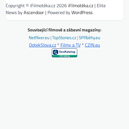
Copyright © iFilmotéka.cz 2026
iFilmotéka.cz
| Elite
News by
Ascendoor
| Powered by
WordPress
.
Související filmové a zábavní magazíny:
Netflixer.eu
|
TopStories.cz
|
SPříběhy.eu
DotekSlova.cz
*
Filmy a TV
*
CZIN.eu