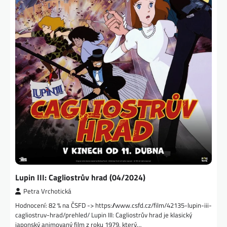
Lupin III: Cagliostrův hrad (04/2024)
Petra Vrchotická
Hodnocení: 82 % na ČSFD -> https://www.csfd.cz/film/42135-lupin-iii-
cagliostruv-hrad/prehled/ Lupin III: Cagliostrův hrad je klasický
japonský animovaný film z roku 1979, který…