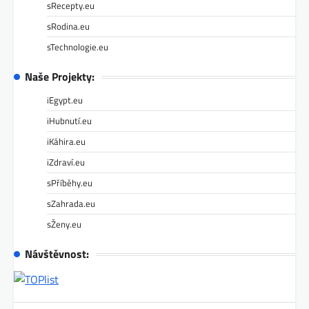
sRecepty.eu
sRodina.eu
sTechnologie.eu
Naše Projekty:
iEgypt.eu
iHubnutí.eu
iKáhira.eu
iZdraví.eu
sPříběhy.eu
sZahrada.eu
sŽeny.eu
Návštěvnost: