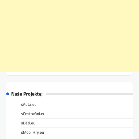
Naše Projekty:
sAuta.eu
sCestování.eu
sDěti.eu
sMobilHry.eu