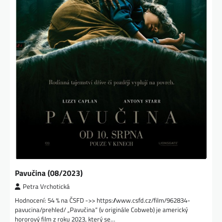
Pavučina (08/2023)
Petra Vrchotická
Hodnocení: 54 % na ČSFD ->> https://www.csfd.cz/film/962834-
pavucina/prehled/ „Pavučina“ (v originále Cobweb) je americký
hororový film z roku 2023, který se…