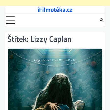
iFilmotéka.cz
Skip
to
content
Štítek:
Lizzy Caplan