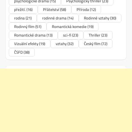
psychologické drama
(15)
Psychologický thriller
(23)
přežití.
(16)
Přátelství
(58)
Příroda
(12)
rodina
(21)
rodinné drama
(14)
Rodinné vztahy
(30)
Rodinný film
(51)
Romantická komedie
(19)
Romantické drama
(13)
sci-fi
(23)
Thriller
(23)
Vizuální efekty
(19)
vztahy
(32)
Český film
(72)
ČSFD
(38)