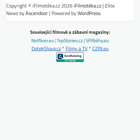
Copyright © iFilmotéka.cz 2026
iFilmotéka.cz
| Elite
News by
Ascendoor
| Powered by
WordPress
.
Související filmové a zábavní magazíny:
Netflixer.eu
|
TopStories.cz
|
SPříběhy.eu
DotekSlova.cz
*
Filmy a TV
*
CZIN.eu