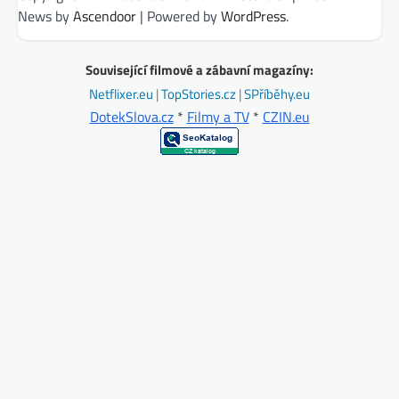
News by
Ascendoor
| Powered by
WordPress
.
Související filmové a zábavní magazíny:
Netflixer.eu
|
TopStories.cz
|
SPříběhy.eu
DotekSlova.cz
*
Filmy a TV
*
CZIN.eu