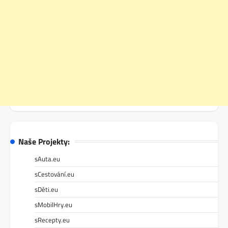
Naše Projekty:
sAuta.eu
sCestování.eu
sDěti.eu
sMobilHry.eu
sRecepty.eu