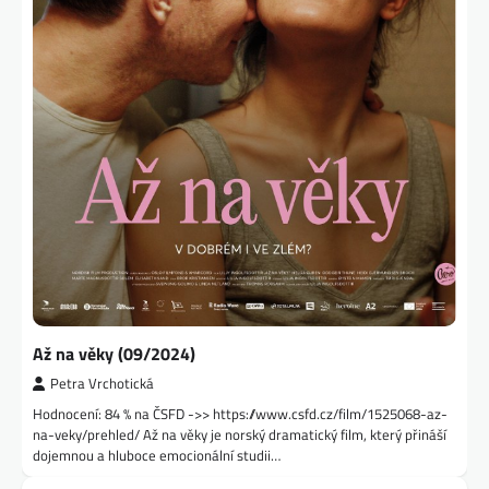
Až na věky (09/2024)
Petra Vrchotická
Hodnocení: 84 % na ČSFD ->> https://www.csfd.cz/film/1525068-az-
na-veky/prehled/ Až na věky je norský dramatický film, který přináší
dojemnou a hluboce emocionální studii…