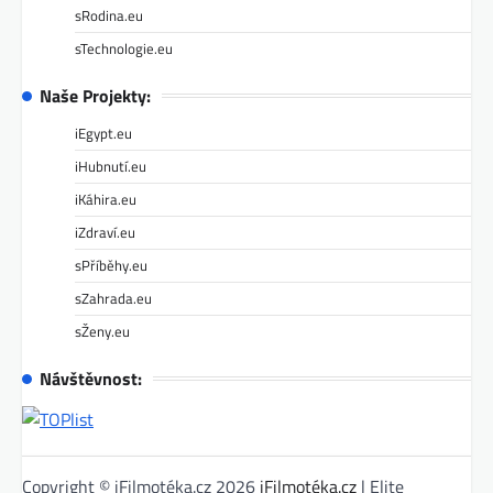
sRodina.eu
sTechnologie.eu
Naše Projekty:
iEgypt.eu
iHubnutí.eu
iKáhira.eu
iZdraví.eu
sPříběhy.eu
sZahrada.eu
sŽeny.eu
Návštěvnost:
Copyright © iFilmotéka.cz 2026
iFilmotéka.cz
| Elite