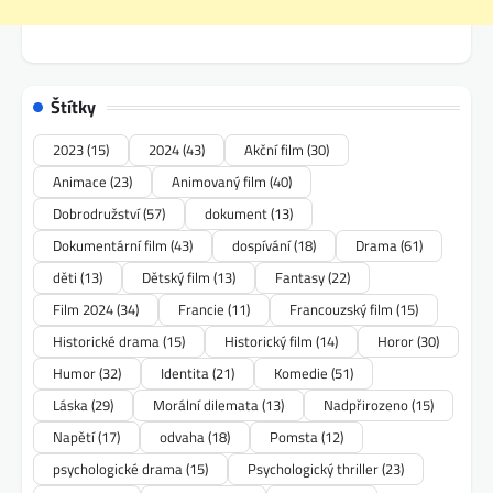
Štítky
2023
(15)
2024
(43)
Akční film
(30)
Animace
(23)
Animovaný film
(40)
Dobrodružství
(57)
dokument
(13)
Dokumentární film
(43)
dospívání
(18)
Drama
(61)
děti
(13)
Dětský film
(13)
Fantasy
(22)
Film 2024
(34)
Francie
(11)
Francouzský film
(15)
Historické drama
(15)
Historický film
(14)
Horor
(30)
Humor
(32)
Identita
(21)
Komedie
(51)
Láska
(29)
Morální dilemata
(13)
Nadpřirozeno
(15)
Napětí
(17)
odvaha
(18)
Pomsta
(12)
psychologické drama
(15)
Psychologický thriller
(23)