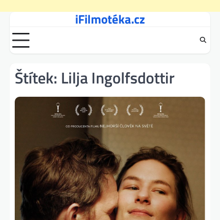
iFilmotéka.cz
Skip
to
content
Štítek:
Lilja Ingolfsdottir