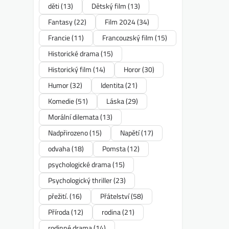
děti
(13)
Dětský film
(13)
Fantasy
(22)
Film 2024
(34)
Francie
(11)
Francouzský film
(15)
Historické drama
(15)
Historický film
(14)
Horor
(30)
Humor
(32)
Identita
(21)
Komedie
(51)
Láska
(29)
Morální dilemata
(13)
Nadpřirozeno
(15)
Napětí
(17)
odvaha
(18)
Pomsta
(12)
psychologické drama
(15)
Psychologický thriller
(23)
přežití.
(16)
Přátelství
(58)
Příroda
(12)
rodina
(21)
rodinné drama
(14)