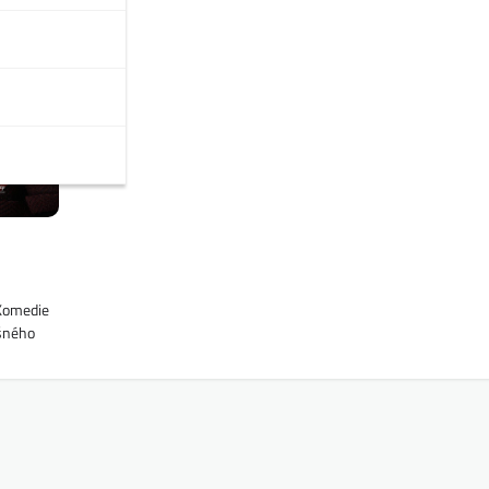
 Komedie
ěšného