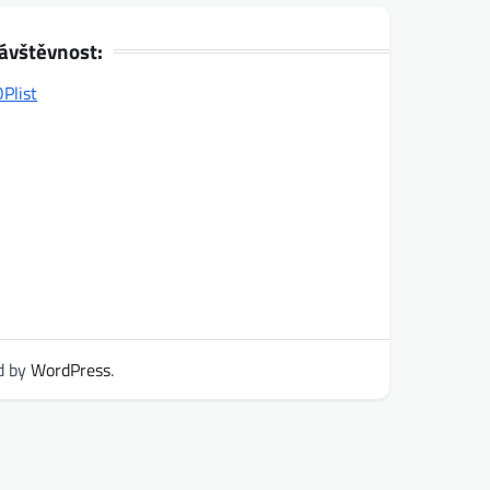
ávštěvnost:
d by
WordPress
.