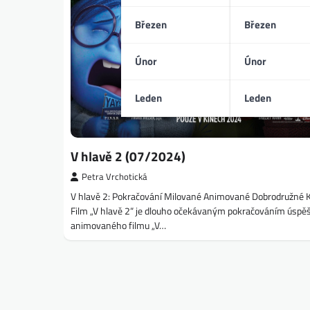
Březen
Březen
Únor
Únor
Leden
Leden
V hlavě 2 (07/2024)
Petra Vrchotická
V hlavě 2: Pokračování Milované Animované Dobrodružné
Film „V hlavě 2“ je dlouho očekávaným pokračováním úsp
animovaného filmu „V…