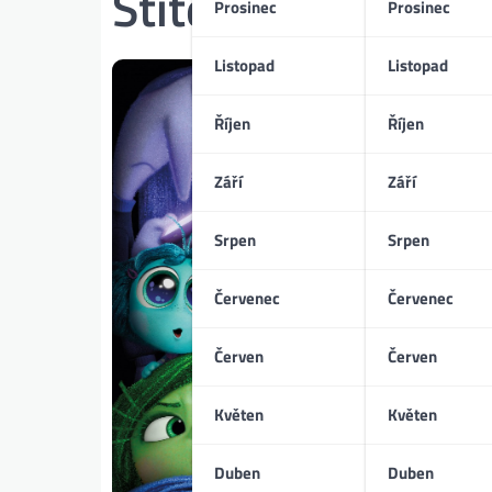
Štítek:
Lewis Blac
Prosinec
Prosinec
Listopad
Listopad
Říjen
Říjen
Září
Září
Srpen
Srpen
Červenec
Červenec
Červen
Červen
Květen
Květen
Duben
Duben