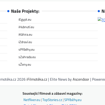
Naše Projekty:
N
iEgypt.eu
iHubnutí.eu
iKáhira.eu
iZdraví.eu
sPříběhy.eu
sZahrada.eu
sŽeny.eu
ilmotéka.cz 2026
iFilmotéka.cz
| Elite News by
Ascendoor
| Powere
Související filmové a zábavní magazíny:
Netflixer.eu
|
TopStories.cz
|
SPříběhy.eu