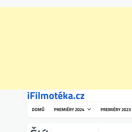
iFilmotéka.cz
Skip
to
content
DOMŮ
PREMIÉRY 2024
PREMIÉRY 2023