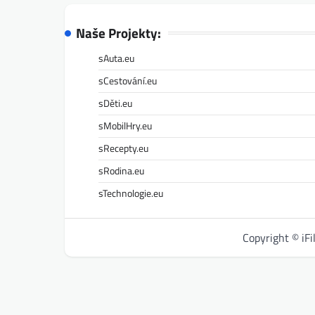
Naše Projekty:
sAuta.eu
sCestování.eu
sDěti.eu
sMobilHry.eu
sRecepty.eu
sRodina.eu
sTechnologie.eu
Copyright © iF