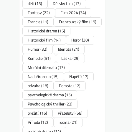
děti
(13)
Dětský film
(13)
Fantasy
(22)
Film 2024
(34)
Francie
(11)
Francouzský film
(15)
Historické drama
(15)
Historický film
(14)
Horor
(30)
Humor
(32)
Identita
(21)
Komedie
(51)
Láska
(29)
Morální dilemata
(13)
Nadpřirozeno
(15)
Napětí
(17)
odvaha
(18)
Pomsta
(12)
psychologické drama
(15)
Psychologický thriller
(23)
přežití.
(16)
Přátelství
(58)
Příroda
(12)
rodina
(21)
rodinné drama
(14)