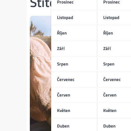
Štítek:
Léa Todoro
Prosinec
Prosinec
Listopad
Listopad
Říjen
Říjen
Září
Září
Srpen
Srpen
Červenec
Červenec
Červen
Červen
Květen
Květen
Duben
Duben