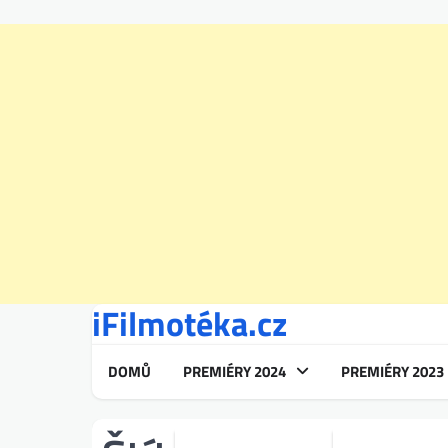
iFilmotéka.cz
Skip
to
content
DOMŮ
PREMIÉRY 2024
PREMIÉRY 2023