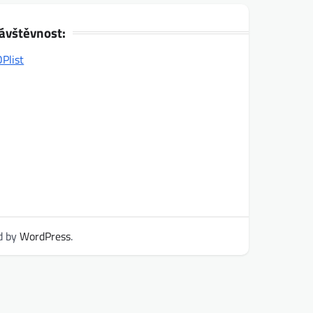
ávštěvnost:
d by
WordPress
.