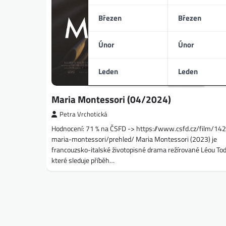
Březen
Březen
Únor
Únor
Leden
Leden
Maria Montessori (04/2024)
Petra Vrchotická
Hodnocení: 71 % na ČSFD -> https://www.csfd.cz/film/14
maria-montessori/prehled/ Maria Montessori (2023) je
francouzsko-italské životopisné drama režírované Léou Tod
které sleduje příběh…