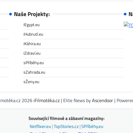
Naše Projekty:
N
iEgypt.eu
iHubnutí.eu
iKáhira.eu
iZdraví.eu
sPříběhy.eu
sZahrada.eu
sŽeny.eu
ilmotéka.cz 2026
iFilmotéka.cz
| Elite News by
Ascendoor
| Powere
Související filmové a zábavní magazíny:
Netflixer.eu
|
TopStories.cz
|
SPříběhy.eu