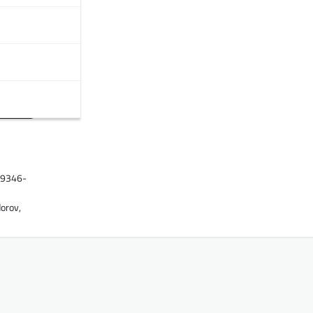
29346-
orov,