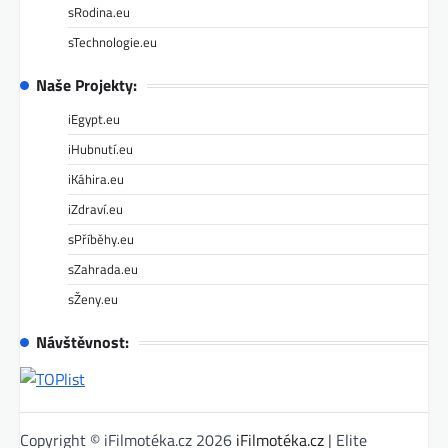
sRodina.eu
sTechnologie.eu
Naše Projekty:
iEgypt.eu
iHubnutí.eu
iKáhira.eu
iZdraví.eu
sPříběhy.eu
sZahrada.eu
sŽeny.eu
Návštěvnost:
Copyright © iFilmotéka.cz 2026
iFilmotéka.cz
| Elite