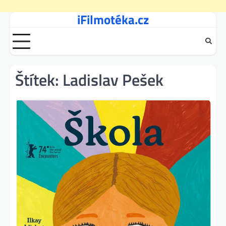
iFilmotéka.cz
Skip
to
content
Štítek:
Ladislav Pešek