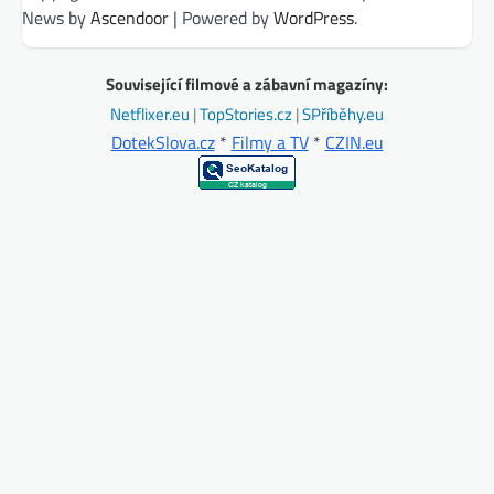
News by
Ascendoor
| Powered by
WordPress
.
Související filmové a zábavní magazíny:
Netflixer.eu
|
TopStories.cz
|
SPříběhy.eu
DotekSlova.cz
*
Filmy a TV
*
CZIN.eu