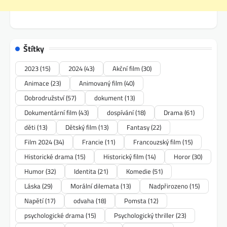
Štítky
2023
(15)
2024
(43)
Akční film
(30)
Animace
(23)
Animovaný film
(40)
Dobrodružství
(57)
dokument
(13)
Dokumentární film
(43)
dospívání
(18)
Drama
(61)
děti
(13)
Dětský film
(13)
Fantasy
(22)
Film 2024
(34)
Francie
(11)
Francouzský film
(15)
Historické drama
(15)
Historický film
(14)
Horor
(30)
Humor
(32)
Identita
(21)
Komedie
(51)
Láska
(29)
Morální dilemata
(13)
Nadpřirozeno
(15)
Napětí
(17)
odvaha
(18)
Pomsta
(12)
psychologické drama
(15)
Psychologický thriller
(23)