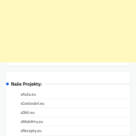
Naše Projekty:
sAuta.eu
sCestování.eu
sDěti.eu
sMobilHry.eu
sRecepty.eu