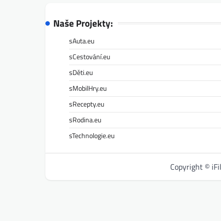
Naše Projekty:
sAuta.eu
sCestování.eu
sDěti.eu
sMobilHry.eu
sRecepty.eu
sRodina.eu
sTechnologie.eu
Copyright © iF