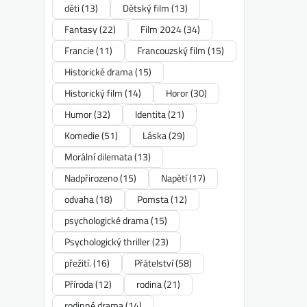
děti
(13)
Dětský film
(13)
Fantasy
(22)
Film 2024
(34)
Francie
(11)
Francouzský film
(15)
Historické drama
(15)
Historický film
(14)
Horor
(30)
Humor
(32)
Identita
(21)
Komedie
(51)
Láska
(29)
Morální dilemata
(13)
Nadpřirozeno
(15)
Napětí
(17)
odvaha
(18)
Pomsta
(12)
psychologické drama
(15)
Psychologický thriller
(23)
přežití.
(16)
Přátelství
(58)
Příroda
(12)
rodina
(21)
rodinné drama
(14)