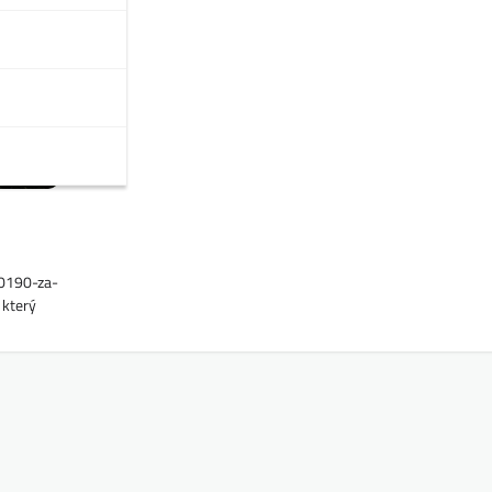
10190-za-
 který