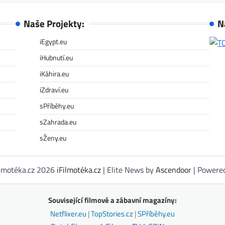
Naše Projekty:
N
iEgypt.eu
iHubnutí.eu
iKáhira.eu
iZdraví.eu
sPříběhy.eu
sZahrada.eu
sŽeny.eu
ilmotéka.cz 2026
iFilmotéka.cz
| Elite News by
Ascendoor
| Powere
Související filmové a zábavní magazíny:
Netflixer.eu
|
TopStories.cz
|
SPříběhy.eu