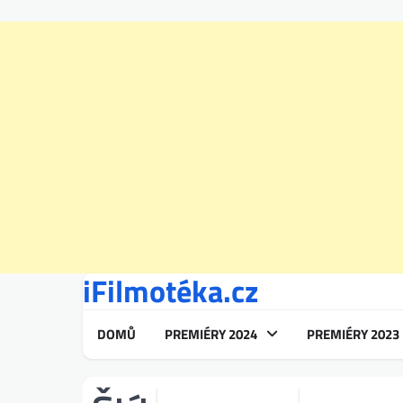
iFilmotéka.cz
Skip
to
content
DOMŮ
PREMIÉRY 2024
PREMIÉRY 2023