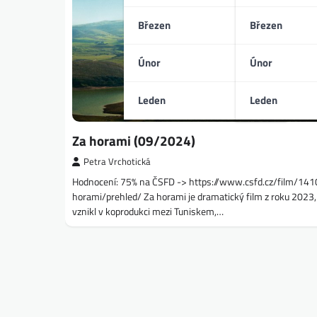
Březen
Březen
Únor
Únor
Leden
Leden
Za horami (09/2024)
Petra Vrchotická
Hodnocení: 75% na ČSFD -> https://www.csfd.cz/film/14
horami/prehled/ Za horami je dramatický film z roku 2023,
vznikl v koprodukci mezi Tuniskem,…