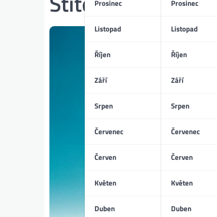
Štítek:
kulturní st
Prosinec
Prosinec
Listopad
Listopad
Říjen
Říjen
Září
Září
Srpen
Srpen
Červenec
Červenec
Červen
Červen
Květen
Květen
Duben
Duben