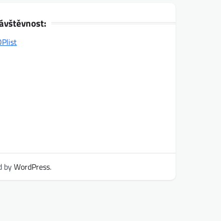
ávštěvnost:
d by
WordPress
.