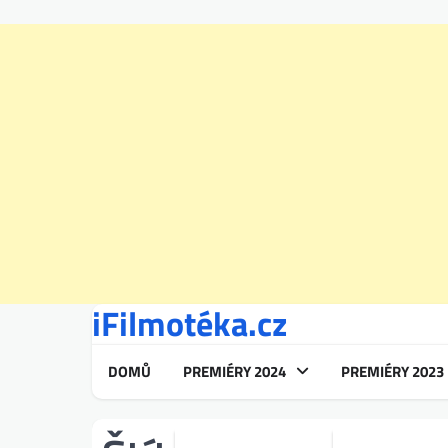
iFilmotéka.cz
Skip
to
content
DOMŮ
PREMIÉRY 2024
PREMIÉRY 2023