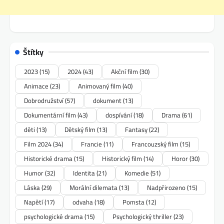
Štítky
2023
(15)
2024
(43)
Akční film
(30)
Animace
(23)
Animovaný film
(40)
Dobrodružství
(57)
dokument
(13)
Dokumentární film
(43)
dospívání
(18)
Drama
(61)
děti
(13)
Dětský film
(13)
Fantasy
(22)
Film 2024
(34)
Francie
(11)
Francouzský film
(15)
Historické drama
(15)
Historický film
(14)
Horor
(30)
Humor
(32)
Identita
(21)
Komedie
(51)
Láska
(29)
Morální dilemata
(13)
Nadpřirozeno
(15)
Napětí
(17)
odvaha
(18)
Pomsta
(12)
psychologické drama
(15)
Psychologický thriller
(23)