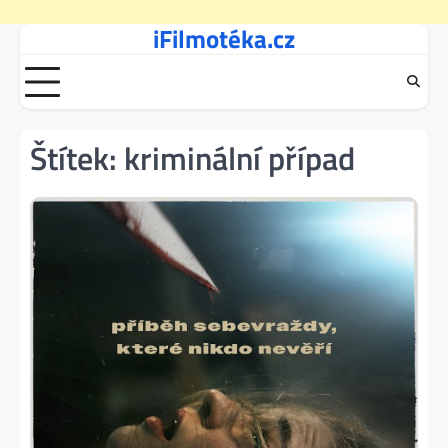
iFilmotéka.cz
Skip
to
content
Štítek:
kriminální případ