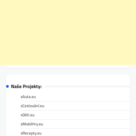
Naše Projekty:
sAuta.eu
sCestování.eu
sDěti.eu
sMobilHry.eu
sRecepty.eu