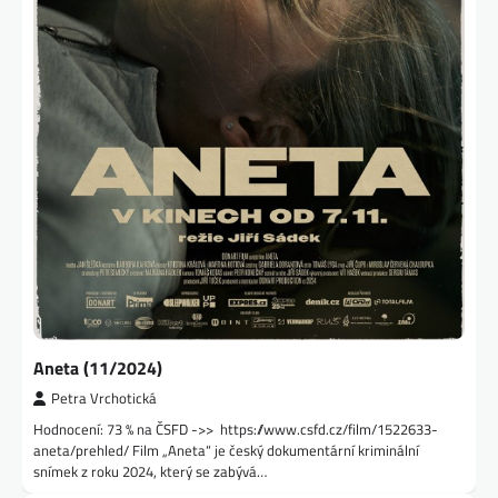
Aneta (11/2024)
Petra Vrchotická
Hodnocení: 73 % na ČSFD ->> https://www.csfd.cz/film/1522633-
aneta/prehled/ Film „Aneta“ je český dokumentární kriminální
snímek z roku 2024, který se zabývá…