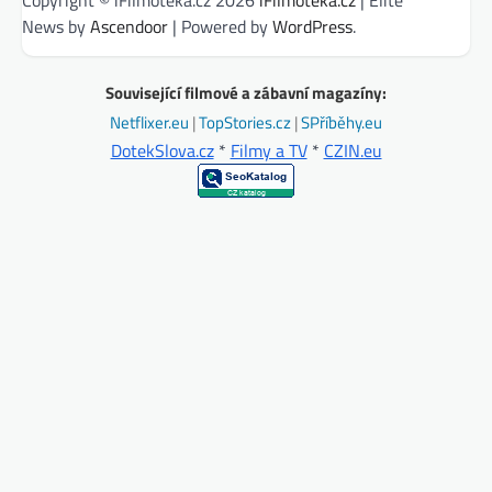
Copyright © iFilmotéka.cz 2026
iFilmotéka.cz
| Elite
News by
Ascendoor
| Powered by
WordPress
.
Související filmové a zábavní magazíny:
Netflixer.eu
|
TopStories.cz
|
SPříběhy.eu
DotekSlova.cz
*
Filmy a TV
*
CZIN.eu