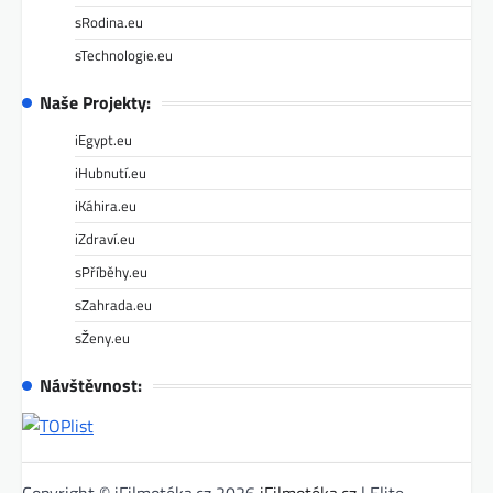
sRodina.eu
sTechnologie.eu
Naše Projekty:
iEgypt.eu
iHubnutí.eu
iKáhira.eu
iZdraví.eu
sPříběhy.eu
sZahrada.eu
sŽeny.eu
Návštěvnost: