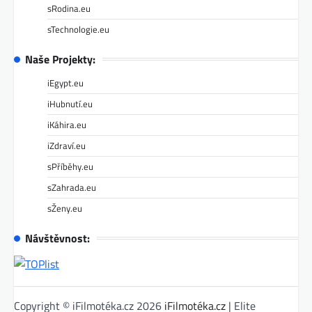
sRodina.eu
sTechnologie.eu
Naše Projekty:
iEgypt.eu
iHubnutí.eu
iKáhira.eu
iZdraví.eu
sPříběhy.eu
sZahrada.eu
sŽeny.eu
Návštěvnost:
Copyright © iFilmotéka.cz 2026
iFilmotéka.cz
| Elite