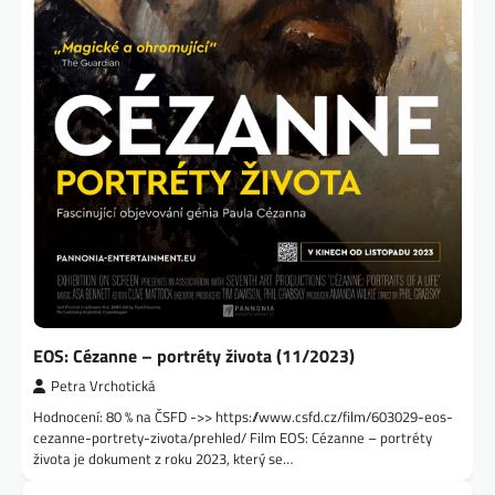
EOS: Cézanne – portréty života (11/2023)
Petra Vrchotická
Hodnocení: 80 % na ČSFD ->> https://www.csfd.cz/film/603029-eos-
cezanne-portrety-zivota/prehled/ Film EOS: Cézanne – portréty
života je dokument z roku 2023, který se…