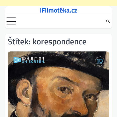
iFilmotéka.cz
Skip
to
content
Štítek:
korespondence