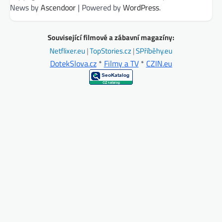
News by
Ascendoor
| Powered by
WordPress
.
Související filmové a zábavní magazíny:
Netflixer.eu
|
TopStories.cz
|
SPříběhy.eu
DotekSlova.cz
*
Filmy a TV
*
CZIN.eu