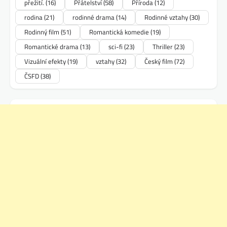
přežití.
(16)
Přátelství
(58)
Příroda
(12)
rodina
(21)
rodinné drama
(14)
Rodinné vztahy
(30)
Rodinný film
(51)
Romantická komedie
(19)
Romantické drama
(13)
sci-fi
(23)
Thriller
(23)
Vizuální efekty
(19)
vztahy
(32)
Český film
(72)
ČSFD
(38)