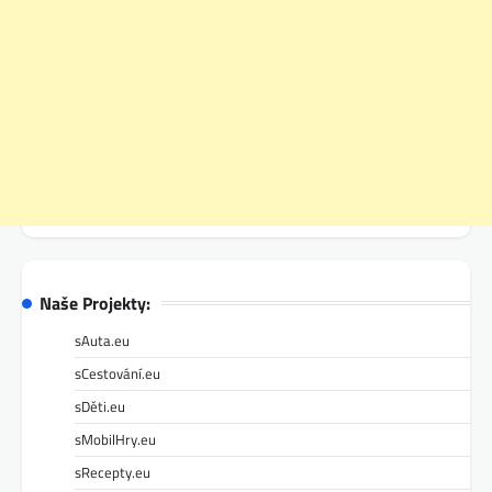
Naše Projekty:
sAuta.eu
sCestování.eu
sDěti.eu
sMobilHry.eu
sRecepty.eu