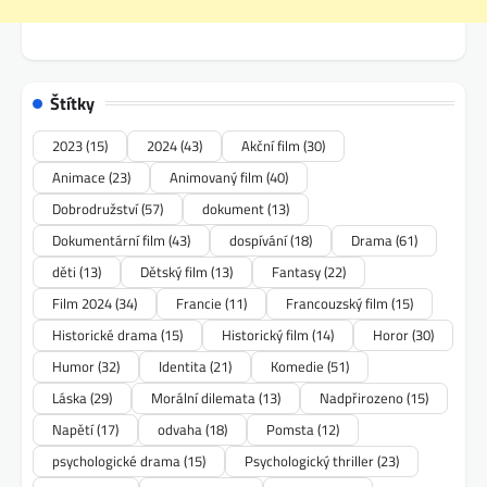
Štítky
2023
(15)
2024
(43)
Akční film
(30)
Animace
(23)
Animovaný film
(40)
Dobrodružství
(57)
dokument
(13)
Dokumentární film
(43)
dospívání
(18)
Drama
(61)
děti
(13)
Dětský film
(13)
Fantasy
(22)
Film 2024
(34)
Francie
(11)
Francouzský film
(15)
Historické drama
(15)
Historický film
(14)
Horor
(30)
Humor
(32)
Identita
(21)
Komedie
(51)
Láska
(29)
Morální dilemata
(13)
Nadpřirozeno
(15)
Napětí
(17)
odvaha
(18)
Pomsta
(12)
psychologické drama
(15)
Psychologický thriller
(23)