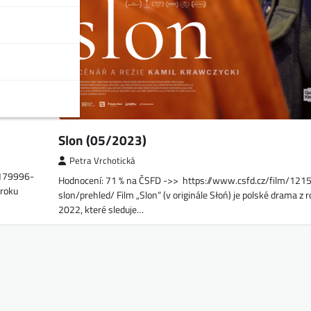
Slon (05/2023)
Petra Vrchotická
1179996-
Hodnocení: 71 % na ČSFD ->> https://www.csfd.cz/film/121
 roku
slon/prehled/ Film „Slon“ (v originále Słoń) je polské drama z 
2022, které sleduje…