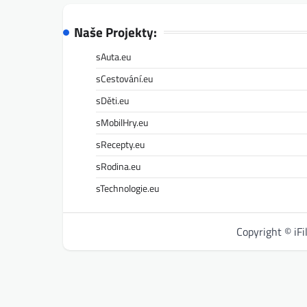
Naše Projekty:
sAuta.eu
sCestování.eu
sDěti.eu
sMobilHry.eu
sRecepty.eu
sRodina.eu
sTechnologie.eu
Copyright © iF