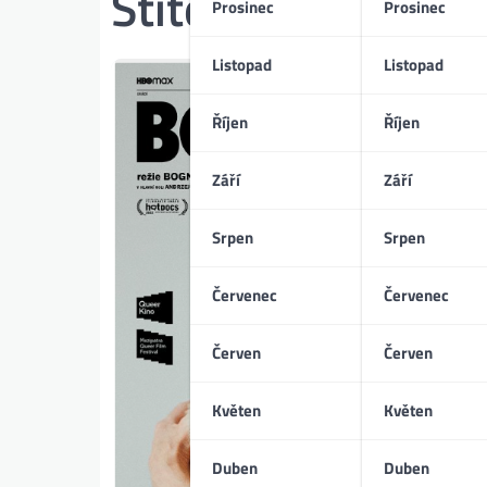
Štítek:
konzervati
Prosinec
Prosinec
Listopad
Listopad
Říjen
Říjen
Září
Září
Srpen
Srpen
Červenec
Červenec
Červen
Červen
Květen
Květen
Duben
Duben