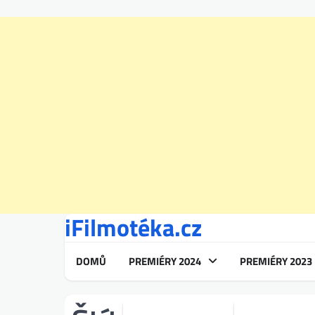
iFilmotéka.cz
Skip
to
content
DOMŮ
PREMIÉRY 2024
PREMIÉRY 2023