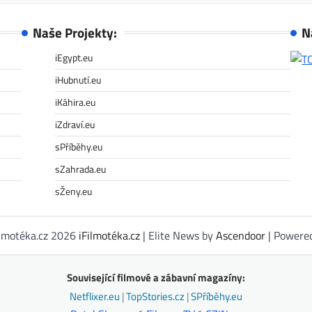
Naše Projekty:
N
iEgypt.eu
iHubnutí.eu
iKáhira.eu
iZdraví.eu
sPříběhy.eu
sZahrada.eu
sŽeny.eu
ilmotéka.cz 2026
iFilmotéka.cz
| Elite News by
Ascendoor
| Powere
Související filmové a zábavní magazíny:
Netflixer.eu
|
TopStories.cz
|
SPříběhy.eu