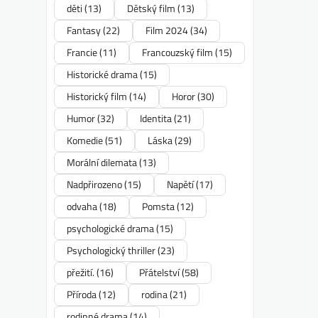
děti
(13)
Dětský film
(13)
Fantasy
(22)
Film 2024
(34)
Francie
(11)
Francouzský film
(15)
Historické drama
(15)
Historický film
(14)
Horor
(30)
Humor
(32)
Identita
(21)
Komedie
(51)
Láska
(29)
Morální dilemata
(13)
Nadpřirozeno
(15)
Napětí
(17)
odvaha
(18)
Pomsta
(12)
psychologické drama
(15)
Psychologický thriller
(23)
přežití.
(16)
Přátelství
(58)
Příroda
(12)
rodina
(21)
rodinné drama
(14)