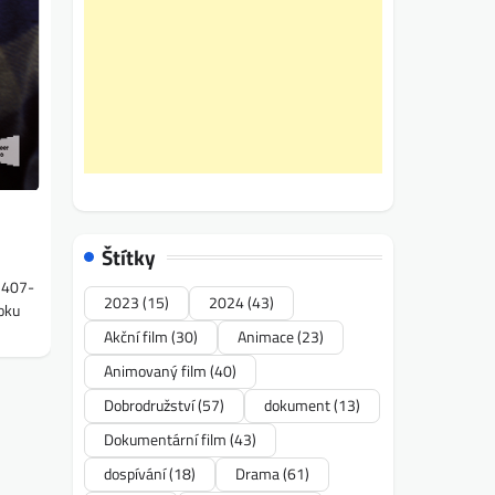
Štítky
5407-
2023
(15)
2024
(43)
roku
Akční film
(30)
Animace
(23)
Animovaný film
(40)
Dobrodružství
(57)
dokument
(13)
Dokumentární film
(43)
dospívání
(18)
Drama
(61)