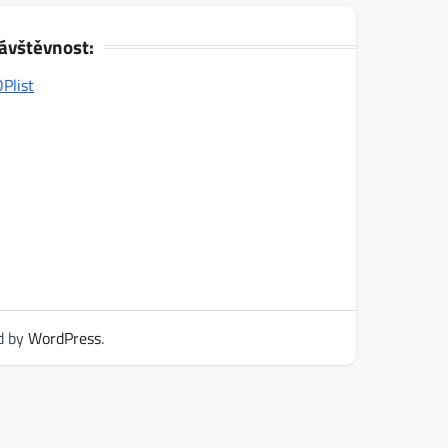
ávštěvnost:
d by
WordPress
.