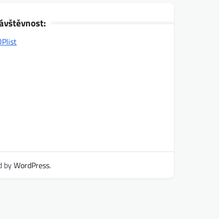
ávštěvnost:
d by
WordPress
.