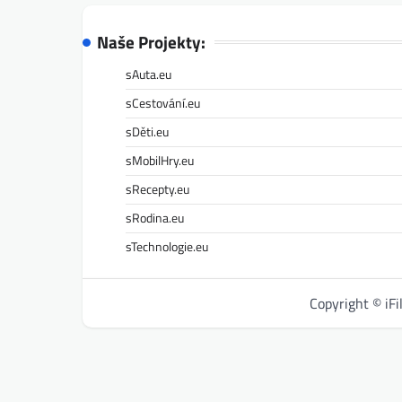
Naše Projekty:
sAuta.eu
sCestování.eu
sDěti.eu
sMobilHry.eu
sRecepty.eu
sRodina.eu
sTechnologie.eu
Copyright © iF