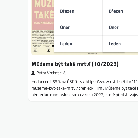
Březen
Březen
Únor
Únor
Leden
Leden
Můžeme být také mrtví (10/2023)
Petra Vrchotická
Hodnocení: 55 % na ČSFD ->> https://www.csfd.cz/film/
muzeme-byt-take-mrtvi/prehled/ Film „Můžeme být také m
německo-rumunské drama z roku 2023, které představuj