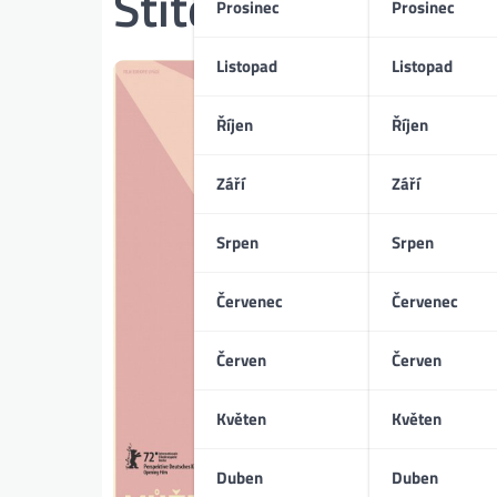
Štítek:
kontrola
Prosinec
Prosinec
Listopad
Listopad
Říjen
Říjen
Září
Září
Srpen
Srpen
Červenec
Červenec
Červen
Červen
Květen
Květen
Duben
Duben