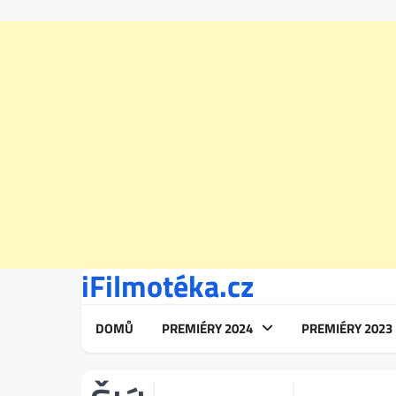
iFilmotéka.cz
Skip
to
content
DOMŮ
PREMIÉRY 2024
PREMIÉRY 2023