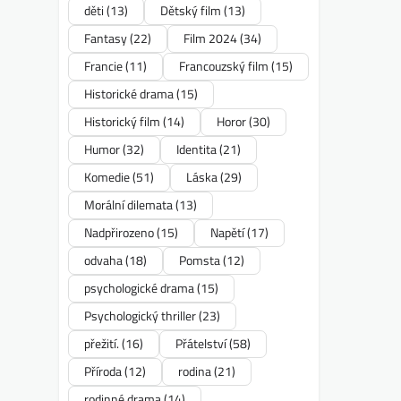
děti
(13)
Dětský film
(13)
Fantasy
(22)
Film 2024
(34)
Francie
(11)
Francouzský film
(15)
Historické drama
(15)
Historický film
(14)
Horor
(30)
Humor
(32)
Identita
(21)
Komedie
(51)
Láska
(29)
Morální dilemata
(13)
Nadpřirozeno
(15)
Napětí
(17)
odvaha
(18)
Pomsta
(12)
psychologické drama
(15)
Psychologický thriller
(23)
přežití.
(16)
Přátelství
(58)
Příroda
(12)
rodina
(21)
rodinné drama
(14)