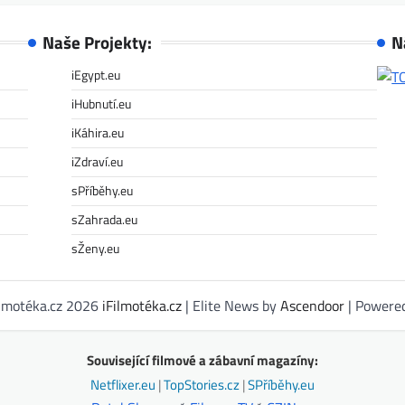
Naše Projekty:
N
iEgypt.eu
iHubnutí.eu
iKáhira.eu
iZdraví.eu
sPříběhy.eu
sZahrada.eu
sŽeny.eu
ilmotéka.cz 2026
iFilmotéka.cz
| Elite News by
Ascendoor
| Powere
Související filmové a zábavní magazíny:
Netflixer.eu
|
TopStories.cz
|
SPříběhy.eu