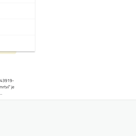
1143919-
rtví“ je
e…