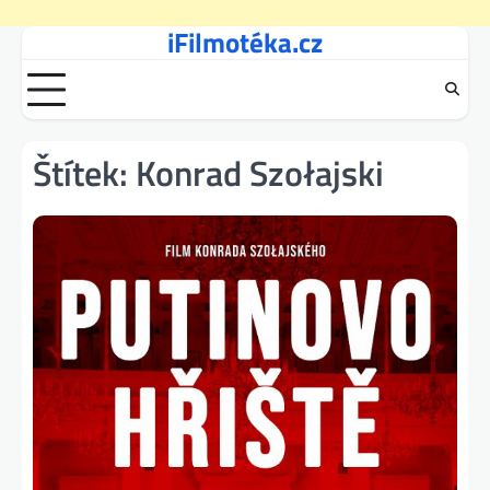
iFilmotéka.cz
Skip
to
content
Štítek:
Konrad Szołajski