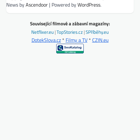
News by
Ascendoor
| Powered by
WordPress
.
Související filmové a zábavní magazíny:
Netflixer.eu
|
TopStories.cz
|
SPříběhy.eu
DotekSlova.cz
*
Filmy a TV
*
CZIN.eu