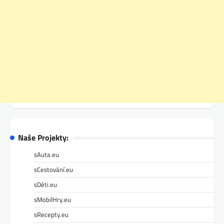
Naše Projekty:
sAuta.eu
sCestování.eu
sDěti.eu
sMobilHry.eu
sRecepty.eu