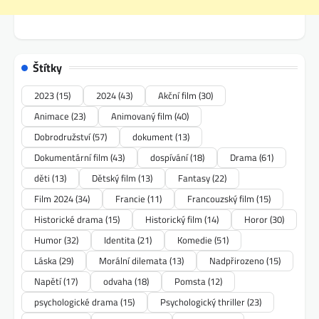
Štítky
2023
(15)
2024
(43)
Akční film
(30)
Animace
(23)
Animovaný film
(40)
Dobrodružství
(57)
dokument
(13)
Dokumentární film
(43)
dospívání
(18)
Drama
(61)
děti
(13)
Dětský film
(13)
Fantasy
(22)
Film 2024
(34)
Francie
(11)
Francouzský film
(15)
Historické drama
(15)
Historický film
(14)
Horor
(30)
Humor
(32)
Identita
(21)
Komedie
(51)
Láska
(29)
Morální dilemata
(13)
Nadpřirozeno
(15)
Napětí
(17)
odvaha
(18)
Pomsta
(12)
psychologické drama
(15)
Psychologický thriller
(23)