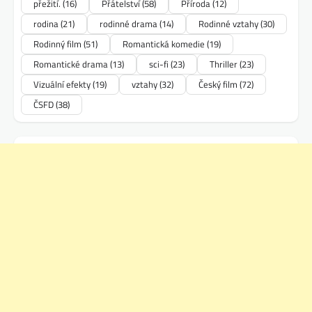
přežití.
(16)
Přátelství
(58)
Příroda
(12)
rodina
(21)
rodinné drama
(14)
Rodinné vztahy
(30)
Rodinný film
(51)
Romantická komedie
(19)
Romantické drama
(13)
sci-fi
(23)
Thriller
(23)
Vizuální efekty
(19)
vztahy
(32)
Český film
(72)
ČSFD
(38)