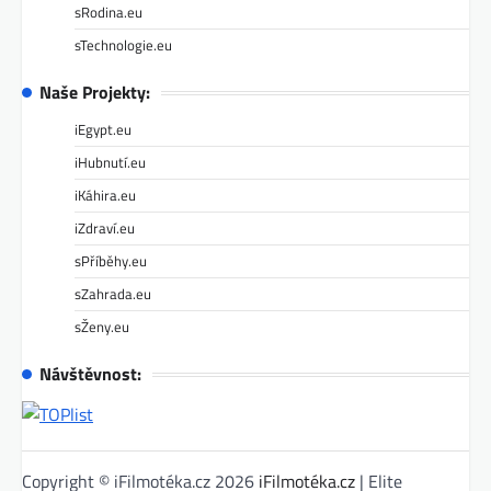
sRodina.eu
sTechnologie.eu
Naše Projekty:
iEgypt.eu
iHubnutí.eu
iKáhira.eu
iZdraví.eu
sPříběhy.eu
sZahrada.eu
sŽeny.eu
Návštěvnost:
Copyright © iFilmotéka.cz 2026
iFilmotéka.cz
| Elite