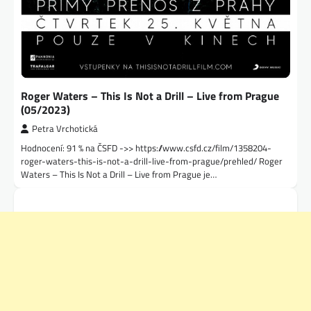
Roger Waters – This Is Not a Drill – Live from Prague
(05/2023)
Petra Vrchotická
Hodnocení: 91 % na ČSFD ->> https://www.csfd.cz/film/1358204-
roger-waters-this-is-not-a-drill-live-from-prague/prehled/ Roger
Waters – This Is Not a Drill – Live from Prague je…