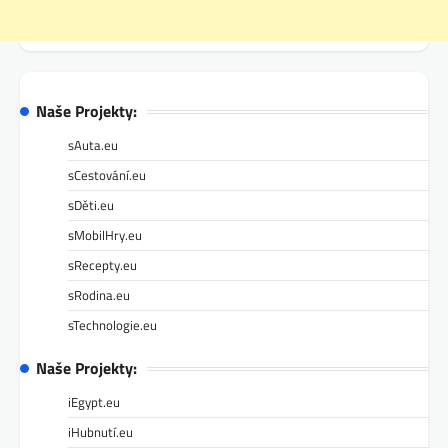
Naše Projekty:
sAuta.eu
sCestování.eu
sDěti.eu
sMobilHry.eu
sRecepty.eu
sRodina.eu
sTechnologie.eu
Naše Projekty:
iEgypt.eu
iHubnutí.eu