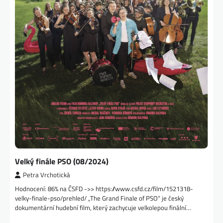
Velký finále PSO (08/2024)
Petra Vrchotická
Hodnocení: 86% na ČSFD ->> https://www.csfd.cz/film/1521318-
velky-finale-pso/prehled/ „The Grand Finale of PSO“ je český
dokumentární hudební film, který zachycuje velkolepou finální…