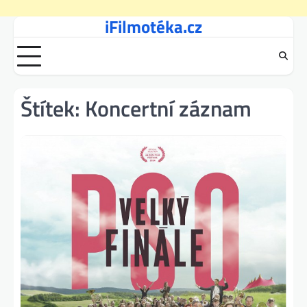
iFilmotéka.cz
Skip
to
content
Štítek:
Koncertní záznam