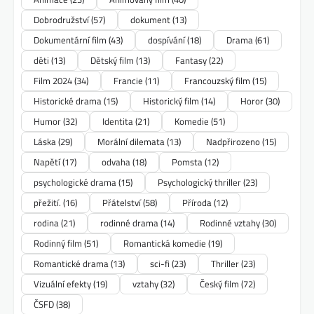
Dobrodružství
(57)
dokument
(13)
Dokumentární film
(43)
dospívání
(18)
Drama
(61)
děti
(13)
Dětský film
(13)
Fantasy
(22)
Film 2024
(34)
Francie
(11)
Francouzský film
(15)
Historické drama
(15)
Historický film
(14)
Horor
(30)
Humor
(32)
Identita
(21)
Komedie
(51)
Láska
(29)
Morální dilemata
(13)
Nadpřirozeno
(15)
Napětí
(17)
odvaha
(18)
Pomsta
(12)
psychologické drama
(15)
Psychologický thriller
(23)
přežití.
(16)
Přátelství
(58)
Příroda
(12)
rodina
(21)
rodinné drama
(14)
Rodinné vztahy
(30)
Rodinný film
(51)
Romantická komedie
(19)
Romantické drama
(13)
sci-fi
(23)
Thriller
(23)
Vizuální efekty
(19)
vztahy
(32)
Český film
(72)
ČSFD
(38)