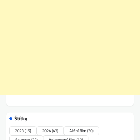
Štítky
2023
(15)
2024
(43)
Akční film
(30)
Animace
(23)
Animovaný film
(40)