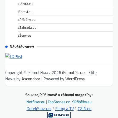
iKáhira.eu
iZdraví.eu
sPříběhy.eu
sZahrada.eu
sŽeny.eu
Návštěvnost:
Copyright © iFilmotéka.cz 2026
iFilmotéka.cz
| Elite
News by
Ascendoor
| Powered by
WordPress
.
Související filmové a zábavní magazíny:
Netflixer.eu
|
TopStories.cz
|
SPříběhy.eu
DotekSlova.cz
*
Filmy a TV
*
CZIN.eu