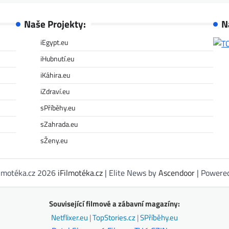
Naše Projekty:
N
iEgypt.eu
iHubnutí.eu
iKáhira.eu
iZdraví.eu
sPříběhy.eu
sZahrada.eu
sŽeny.eu
ilmotéka.cz 2026
iFilmotéka.cz
| Elite News by
Ascendoor
| Powere
Související filmové a zábavní magazíny:
Netflixer.eu
|
TopStories.cz
|
SPříběhy.eu