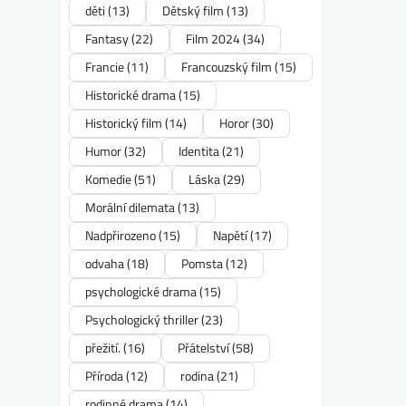
děti
(13)
Dětský film
(13)
Fantasy
(22)
Film 2024
(34)
Francie
(11)
Francouzský film
(15)
Historické drama
(15)
Historický film
(14)
Horor
(30)
Humor
(32)
Identita
(21)
Komedie
(51)
Láska
(29)
Morální dilemata
(13)
Nadpřirozeno
(15)
Napětí
(17)
odvaha
(18)
Pomsta
(12)
psychologické drama
(15)
Psychologický thriller
(23)
přežití.
(16)
Přátelství
(58)
Příroda
(12)
rodina
(21)
rodinné drama
(14)