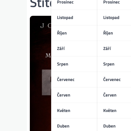
Štítek:
Koncertní 
Prosinec
Prosinec
Listopad
Listopad
Říjen
Říjen
Září
Září
Srpen
Srpen
Červenec
Červenec
Červen
Červen
Květen
Květen
Duben
Duben