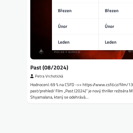
Březen
Březen
Únor
Únor
Leden
Leden
Past (08/2024)
Petra Vrchotická
Hodnocení: 69 % na CSFD ->> https://www.csfd.cz/film/
past/prehled/ Film „Past (2024)“ je nový thriller režiséra M
Shyamalana, který se odehrává…