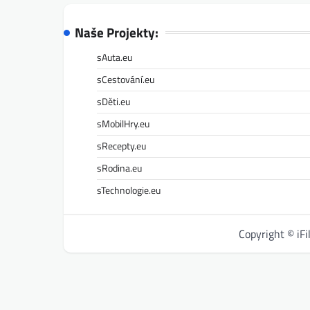
Naše Projekty:
sAuta.eu
sCestování.eu
sDěti.eu
sMobilHry.eu
sRecepty.eu
sRodina.eu
sTechnologie.eu
Copyright © iF