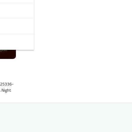
1325336-
. Night