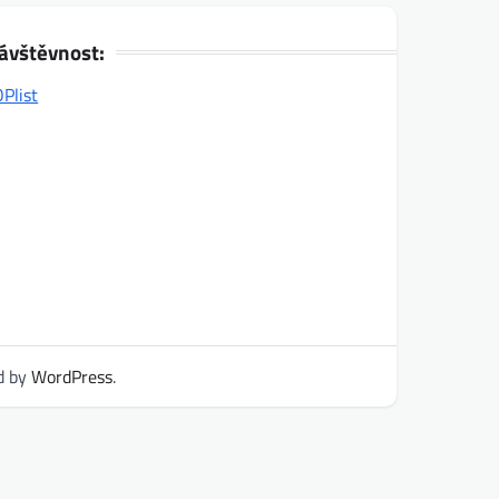
ávštěvnost:
d by
WordPress
.