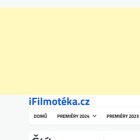
iFilmotéka.cz
Skip
to
content
DOMŮ
PREMIÉRY 2024
PREMIÉRY 2023