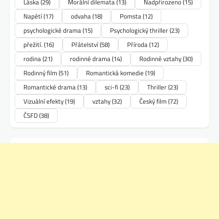
Láska
(29)
Morální dilemata
(13)
Nadpřirozeno
(15)
Napětí
(17)
odvaha
(18)
Pomsta
(12)
psychologické drama
(15)
Psychologický thriller
(23)
přežití.
(16)
Přátelství
(58)
Příroda
(12)
rodina
(21)
rodinné drama
(14)
Rodinné vztahy
(30)
Rodinný film
(51)
Romantická komedie
(19)
Romantické drama
(13)
sci-fi
(23)
Thriller
(23)
Vizuální efekty
(19)
vztahy
(32)
Český film
(72)
ČSFD
(38)