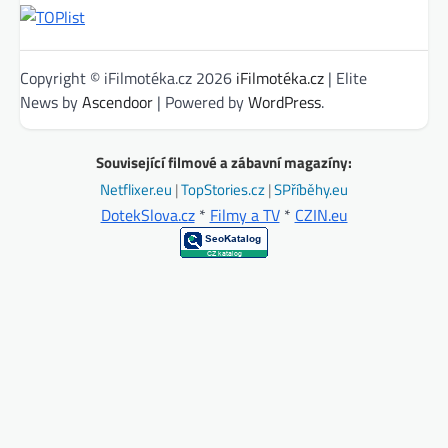
Copyright © iFilmotéka.cz 2026
iFilmotéka.cz
| Elite
News by
Ascendoor
| Powered by
WordPress
.
Související filmové a zábavní magazíny:
Netflixer.eu
|
TopStories.cz
|
SPříběhy.eu
DotekSlova.cz
*
Filmy a TV
*
CZIN.eu