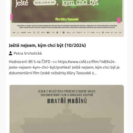
Ještě nejsem, kým chci být (10/2024)
Petra Vrchotická
Hodnocení: 85 % na ČSFD ->> https://www.csfd.cz/film/1483424-
jeste-nejsem-kym-chci-byt/prehled/ Ještě nejsem, kým chci být je
dokumentární film české režisérky Kláry Tasovské z…