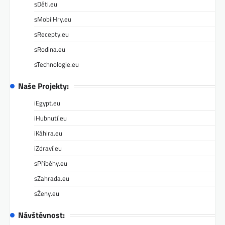
sDěti.eu
sMobilHry.eu
sRecepty.eu
sRodina.eu
sTechnologie.eu
Naše Projekty:
iEgypt.eu
iHubnutí.eu
iKáhira.eu
iZdraví.eu
sPříběhy.eu
sZahrada.eu
sŽeny.eu
Návštěvnost: