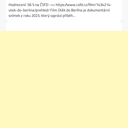
Hodnocení: 56 % na ČSFD ->> https://www.csfd.cz/film/1434214-
utek-do-berlina/prehled/ Film Útěk do Berlína je dokumentární
snímek z roku 2023, který vypráví příběh…