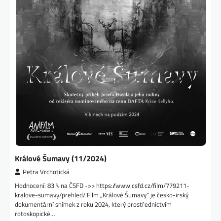
Králové Šumavy (11/2024)
Petra Vrchotická
Hodnocení: 83 % na ČSFD ->> https://www.csfd.cz/film/779211-
kralove-sumavy/prehled/ Film „Králové Šumavy“ je česko-irský
dokumentární snímek z roku 2024, který prostřednictvím
rotoskopické…