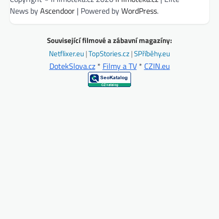
News by
Ascendoor
| Powered by
WordPress
.
Související filmové a zábavní magazíny:
Netflixer.eu
|
TopStories.cz
|
SPříběhy.eu
DotekSlova.cz
*
Filmy a TV
*
CZIN.eu