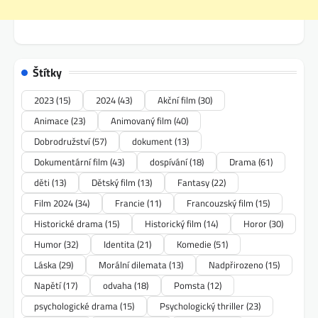
Štítky
2023
(15)
2024
(43)
Akční film
(30)
Animace
(23)
Animovaný film
(40)
Dobrodružství
(57)
dokument
(13)
Dokumentární film
(43)
dospívání
(18)
Drama
(61)
děti
(13)
Dětský film
(13)
Fantasy
(22)
Film 2024
(34)
Francie
(11)
Francouzský film
(15)
Historické drama
(15)
Historický film
(14)
Horor
(30)
Humor
(32)
Identita
(21)
Komedie
(51)
Láska
(29)
Morální dilemata
(13)
Nadpřirozeno
(15)
Napětí
(17)
odvaha
(18)
Pomsta
(12)
psychologické drama
(15)
Psychologický thriller
(23)