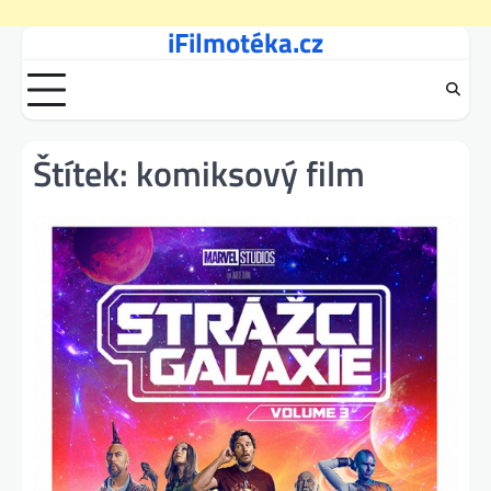
iFilmotéka.cz
Skip
to
content
Štítek:
komiksový film