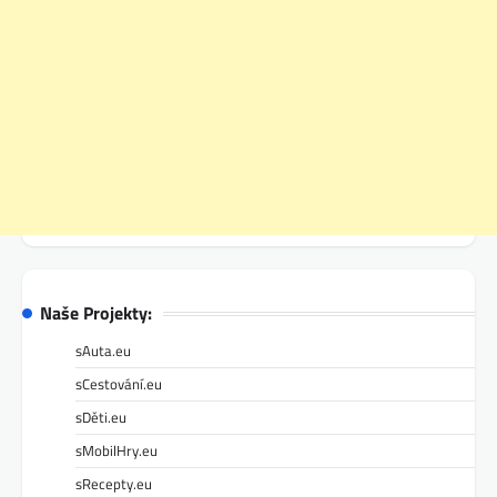
Naše Projekty:
sAuta.eu
sCestování.eu
sDěti.eu
sMobilHry.eu
sRecepty.eu