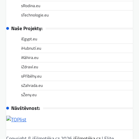
sRodina.eu
sTechnologie.eu
Naše Projekty:
iEgypt.eu
iHubnutí.eu
iKáhira.eu
iZdraví.eu
sPříběhy.eu
sZahrada.eu
sŽeny.eu
Návštěvnost:
Copyright © iFilmotéka.cz 2026
iFilmotéka.cz
| Elite