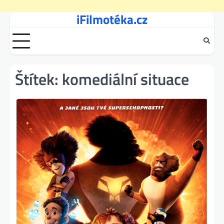
iFilmotéka.cz
Skip
to
content
Štítek:
komediální situace