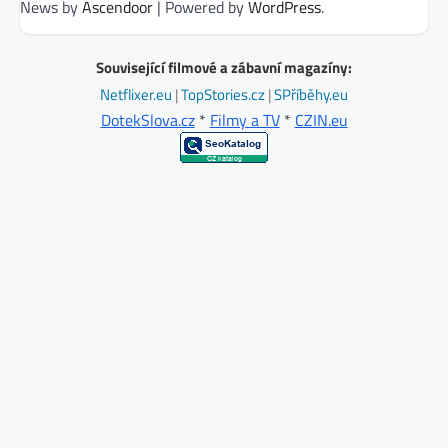
News by
Ascendoor
| Powered by
WordPress
.
Související filmové a zábavní magazíny:
Netflixer.eu
|
TopStories.cz
|
SPříběhy.eu
DotekSlova.cz
*
Filmy a TV
*
CZIN.eu