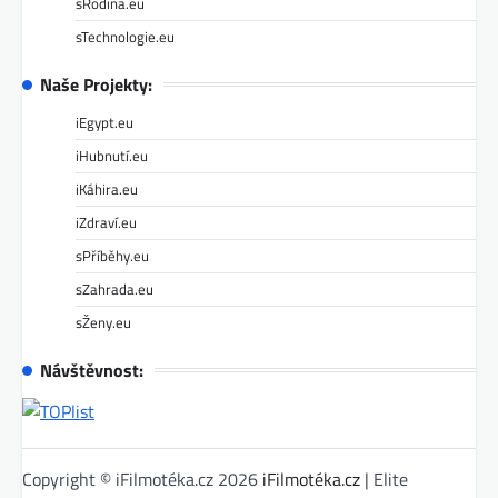
sRodina.eu
sTechnologie.eu
Naše Projekty:
iEgypt.eu
iHubnutí.eu
iKáhira.eu
iZdraví.eu
sPříběhy.eu
sZahrada.eu
sŽeny.eu
Návštěvnost:
Copyright © iFilmotéka.cz 2026
iFilmotéka.cz
| Elite