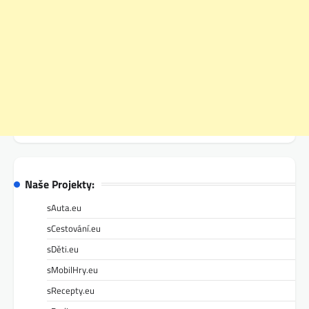
Naše Projekty:
sAuta.eu
sCestování.eu
sDěti.eu
sMobilHry.eu
sRecepty.eu