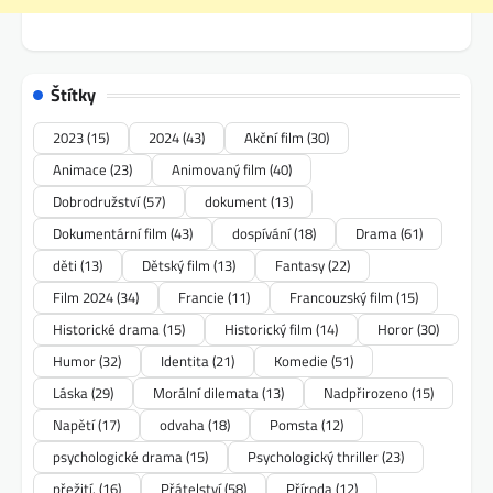
Štítky
2023
(15)
2024
(43)
Akční film
(30)
Animace
(23)
Animovaný film
(40)
Dobrodružství
(57)
dokument
(13)
Dokumentární film
(43)
dospívání
(18)
Drama
(61)
děti
(13)
Dětský film
(13)
Fantasy
(22)
Film 2024
(34)
Francie
(11)
Francouzský film
(15)
Historické drama
(15)
Historický film
(14)
Horor
(30)
Humor
(32)
Identita
(21)
Komedie
(51)
Láska
(29)
Morální dilemata
(13)
Nadpřirozeno
(15)
Napětí
(17)
odvaha
(18)
Pomsta
(12)
psychologické drama
(15)
Psychologický thriller
(23)
přežití.
(16)
Přátelství
(58)
Příroda
(12)