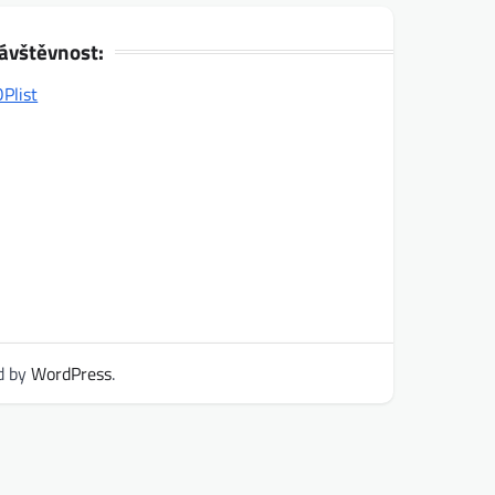
ávštěvnost:
d by
WordPress
.