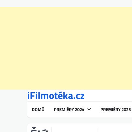
iFilmotéka.cz
Skip
to
content
DOMŮ
PREMIÉRY 2024
PREMIÉRY 2023