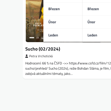
Březen
Březen
Únor
Únor
Leden
Leden
Sucho (02/2024)
Petra Vrchotická
Hodnocení: 66 % na ČSFD ->> https://www.csfd.cz/film/
sucho/prehled/ Sucho (2024), režie Bohdan Sláma, je film, 
zabývá aktuálními tématy, jako…