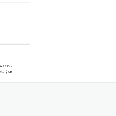
1243719-
který se