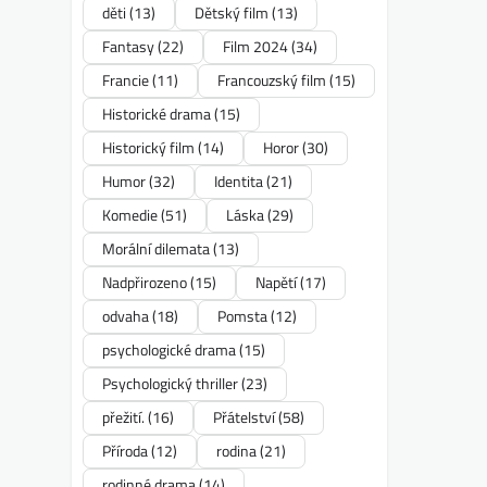
děti
(13)
Dětský film
(13)
Fantasy
(22)
Film 2024
(34)
Francie
(11)
Francouzský film
(15)
Historické drama
(15)
Historický film
(14)
Horor
(30)
Humor
(32)
Identita
(21)
Komedie
(51)
Láska
(29)
Morální dilemata
(13)
Nadpřirozeno
(15)
Napětí
(17)
odvaha
(18)
Pomsta
(12)
psychologické drama
(15)
Psychologický thriller
(23)
přežití.
(16)
Přátelství
(58)
Příroda
(12)
rodina
(21)
rodinné drama
(14)