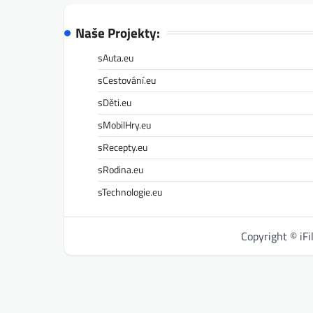
Naše Projekty:
sAuta.eu
sCestování.eu
sDěti.eu
sMobilHry.eu
sRecepty.eu
sRodina.eu
sTechnologie.eu
Copyright © iF