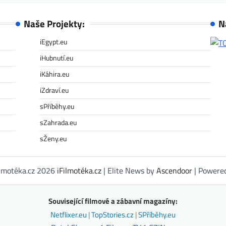
Naše Projekty:
N
iEgypt.eu
iHubnutí.eu
iKáhira.eu
iZdraví.eu
sPříběhy.eu
sZahrada.eu
sŽeny.eu
ilmotéka.cz 2026
iFilmotéka.cz
| Elite News by
Ascendoor
| Powere
Související filmové a zábavní magazíny:
Netflixer.eu
|
TopStories.cz
|
SPříběhy.eu