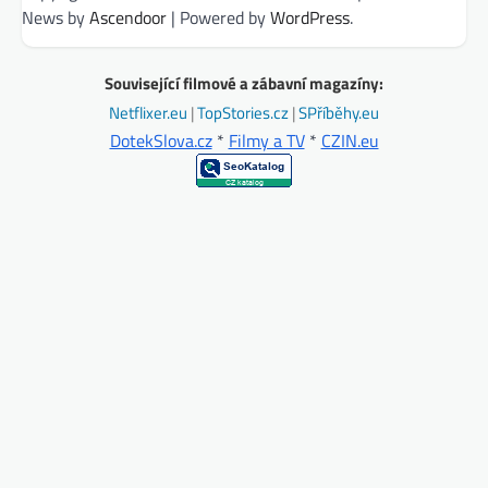
News by
Ascendoor
| Powered by
WordPress
.
Související filmové a zábavní magazíny:
Netflixer.eu
|
TopStories.cz
|
SPříběhy.eu
DotekSlova.cz
*
Filmy a TV
*
CZIN.eu