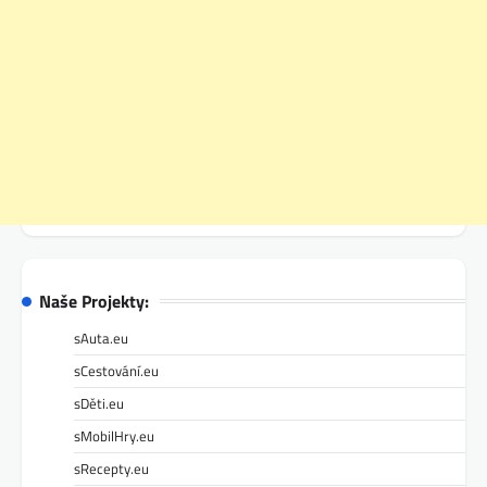
Naše Projekty:
sAuta.eu
sCestování.eu
sDěti.eu
sMobilHry.eu
sRecepty.eu