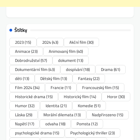
Štítky
2023
(15)
2024
(43)
Akční film
(30)
Animace
(23)
Animovaný film
(40)
Dobrodružství
(57)
dokument
(13)
Dokumentární film
(43)
dospívání
(18)
Drama
(61)
děti
(13)
Dětský film
(13)
Fantasy
(22)
Film 2024
(34)
Francie
(11)
Francouzský film
(15)
Historické drama
(15)
Historický film
(14)
Horor
(30)
Humor
(32)
Identita
(21)
Komedie
(51)
Láska
(29)
Morální dilemata
(13)
Nadpřirozeno
(15)
Napětí
(17)
odvaha
(18)
Pomsta
(12)
psychologické drama
(15)
Psychologický thriller
(23)