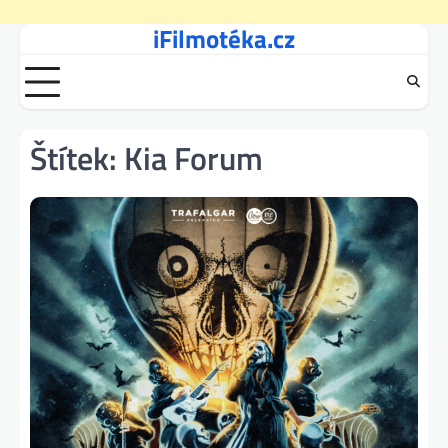
iFilmotéka.cz
Skip
to
content
Štítek:
Kia Forum