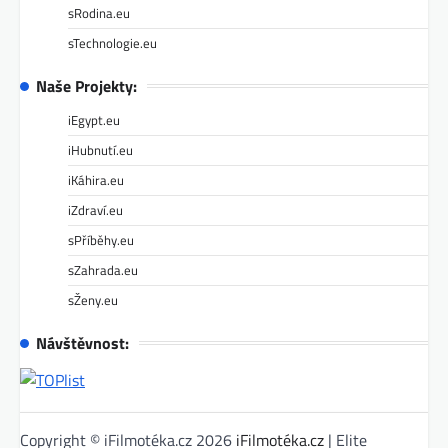
sRodina.eu
sTechnologie.eu
Naše Projekty:
iEgypt.eu
iHubnutí.eu
iKáhira.eu
iZdraví.eu
sPříběhy.eu
sZahrada.eu
sŽeny.eu
Návštěvnost:
Copyright © iFilmotéka.cz 2026
iFilmotéka.cz
| Elite