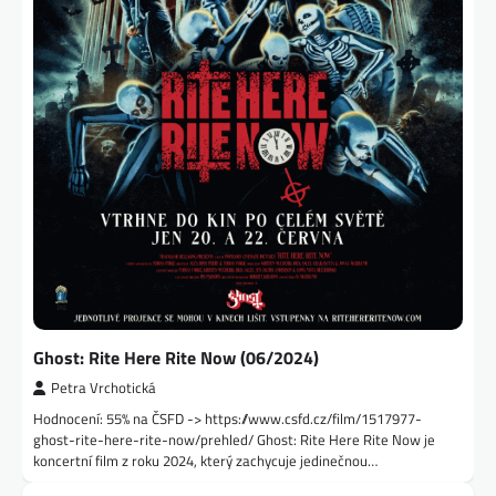
Ghost: Rite Here Rite Now (06/2024)
Petra Vrchotická
Hodnocení: 55% na ČSFD -> https://www.csfd.cz/film/1517977-
ghost-rite-here-rite-now/prehled/ Ghost: Rite Here Rite Now je
koncertní film z roku 2024, který zachycuje jedinečnou…