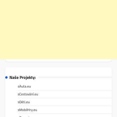
Naše Projekty:
sAuta.eu
sCestování.eu
sDěti.eu
sMobilHry.eu