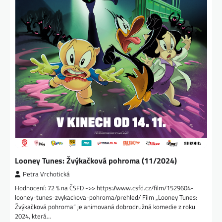
Looney Tunes: Žvýkačková pohroma (11/2024)
Petra Vrchotická
Hodnocení: 72 % na ČSFD ->> https://www.csfd.cz/film/1529604-
looney-tunes-zvykackova-pohroma/prehled/ Film „Looney Tunes:
Žvýkačková pohroma“ je animovaná dobrodružná komedie z roku
2024, která…