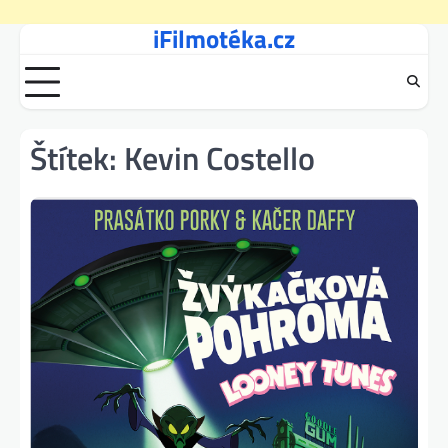
iFilmotéka.cz
Skip
to
content
Štítek:
Kevin Costello