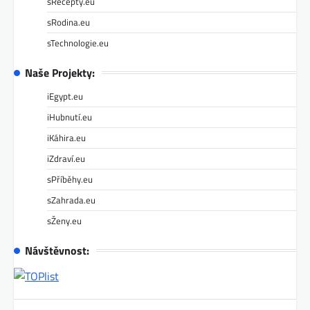
sRecepty.eu
sRodina.eu
sTechnologie.eu
Naše Projekty:
iEgypt.eu
iHubnutí.eu
iKáhira.eu
iZdraví.eu
sPříběhy.eu
sZahrada.eu
sŽeny.eu
Návštěvnost: