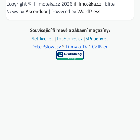
Copyright © iFilmotéka.cz 2026
iFilmotéka.cz
| Elite
News by
Ascendoor
| Powered by
WordPress
.
Související filmové a zábavní magazíny:
Netflixer.eu
|
TopStories.cz
|
SPříběhy.eu
DotekSlova.cz
*
Filmy a TV
*
CZIN.eu