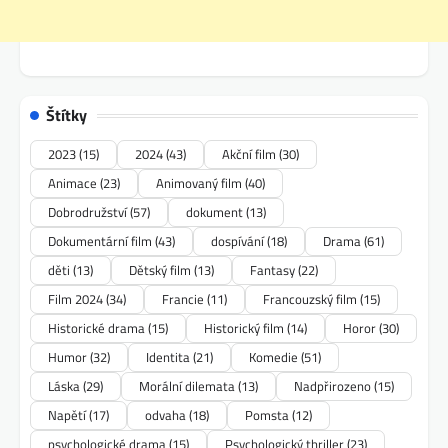
Štítky
2023
(15)
2024
(43)
Akční film
(30)
Animace
(23)
Animovaný film
(40)
Dobrodružství
(57)
dokument
(13)
Dokumentární film
(43)
dospívání
(18)
Drama
(61)
děti
(13)
Dětský film
(13)
Fantasy
(22)
Film 2024
(34)
Francie
(11)
Francouzský film
(15)
Historické drama
(15)
Historický film
(14)
Horor
(30)
Humor
(32)
Identita
(21)
Komedie
(51)
Láska
(29)
Morální dilemata
(13)
Nadpřirozeno
(15)
Napětí
(17)
odvaha
(18)
Pomsta
(12)
psychologické drama
(15)
Psychologický thriller
(23)